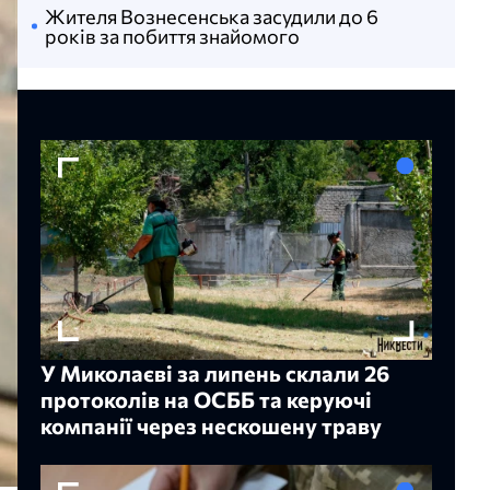
Жителя Вознесенська засудили до 6
років за побиття знайомого
У Миколаєві за липень склали 26
протоколів на ОСББ та керуючі
компанії через нескошену траву