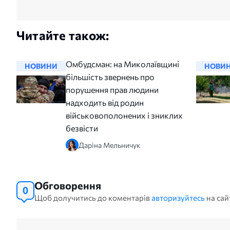
Читайте також:
Омбудсман: на Миколаївщині
НОВИНИ
НОВИ
більшість звернень про
порушення прав людини
надходить від родин
військовополонених і зниклих
безвісти
Даріна Мельничук
Обговорення
0
Щоб долучитись до коментарів
авторизуйтесь
на сай