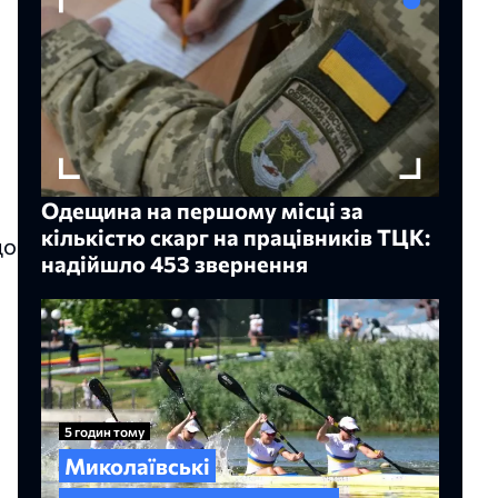
Одещина на першому місці за
кількістю скарг на працівників ТЦК:
що
надійшло 453 звернення
5 годин тому
Миколаївські