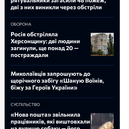
рятувальники загасили 48 пожеж,
дві з них виникли через обстріли
ОБОРОНА
Росія обстріляла
Херсонщину: дві людини
загинули, ще понад 20 —
постраждали
Миколаївців запрошують до
щорічного забігу «Шаную Воїнів,
біжу за Героїв України»
СУСПІЛЬСТВО
«Нова пошта» звільнила
працівників, які виштовхали
на вулицю собаку — його