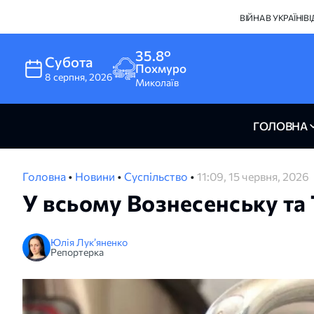
ВІЙНА В УКРАЇНІ
В
35.8°
Субота
Похмуро
8
серпня
,
2026
Миколаїв
ГОЛОВНА
Головна
•
Новини
•
Суспільство
•
11:09, 15 червня, 2026
У всьому Вознесенську та
Юлія Лук’яненко
Репортерка