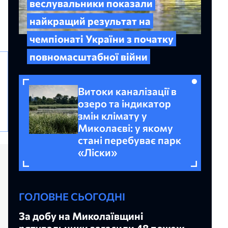
веслувальники показали
найкращий результат на
чемпіонаті України з початку
повномасштабної війни
Витоки каналізації в
озеро та індикатор
змін клімату у
Миколаєві: у якому
стані перебуває парк
«Ліски»
ГОЛОВНЕ СЬОГОДНІ
За добу на Миколаївщині