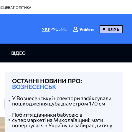
ІСЦЕВА ПОЛІТИКА
Увійти
УКР
РУС
ENG
КЛУБ
ВІДЕО
ОСТАННІ НОВИНИ ПРО:
ВОЗНЕСЕНСЬК
У Вознесенську інспектори зафіксували
пошкодження дуба діаметром 170 см
U
Побиття дівчинки бабусею в
супермаркеті на Миколаївщині: мати
повернулася в Україну та забирає дитину