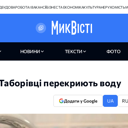
ІДБУДОВА
РОБОТА І ВАКАНСІЇ
БІЗНЕС ТА ЕКОНОМІКА
КУЛЬТУРА
НЕРУХОМІСТЬ
М
НОВИНИ
ТЕКСТИ
ФОТО
 Таборівці перекриють воду
UA
R
Додати у Google