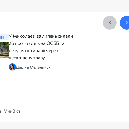
У Миколаєві за липень склали
У місько
НИ
НОВИНИ
26 протоколів на ОСББ та
що не вс
керуючі компанії через
зверненн
нескошену траву
Аліна 
Даріна Мельничук
ті МикВісті.