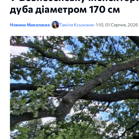
дуба діаметром 170 см
Новини Миколаєва
•
Таміла Ксьонжик
•
1:10, 01 Серпня, 2026