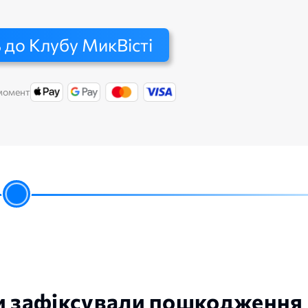
 до Клубу МикВісті
 момент
ри зафіксували пошкодження