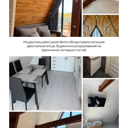
На другому рівні шале Vento облаштували затишне
двоспальне місце. Будиночок розрахований на
відпочинок чотирьох гостей