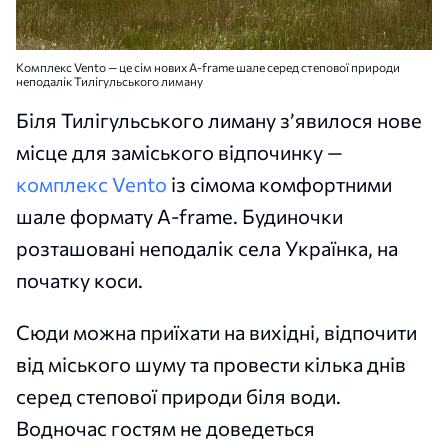
Комплекс Vento — це сім нових A-frame шале серед степової природи
неподалік Тилігульського лиману
Біля Тилігульського лиману з’явилося нове
місце для заміського відпочинку —
комплекс Vento
із сімома комфортними
шале формату A-frame. Будиночки
розташовані неподалік села Українка, на
початку коси.
Сюди можна приїхати на вихідні, відпочити
від міського шуму та провести кілька днів
серед степової природи біля води.
Водночас гостям не доведеться