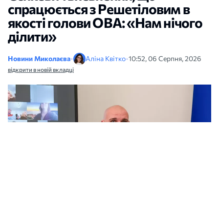
спрацюється з Решетіловим в
якості голови ОВА: «Нам нічого
ділити»
Новини Миколаєва
•
Аліна Квітко
•
10:52, 06 Серпня, 2026
відкрити в новій вкладці
Після відставки Віталія Кіма Олександр Сєнкевич висловився про нового
очільника Миколаївської ОВА. Фото: архів МикВісті