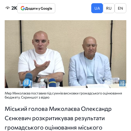
2K
UA
RU
EN
Додати у Google
Мер Миколаєва поставив під сумнів висновки громадського оцінювання
бюджету. Скриншот з відео
Міський голова Миколаєва Олександр
Сєнкевич розкритикував результати
громадського оцінювання міського