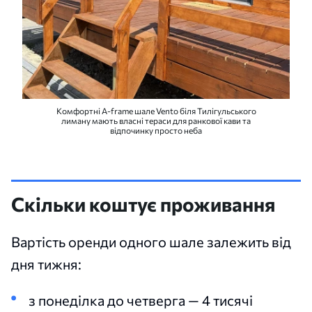
Комфортні A-frame шале Vento біля Тилігульського
лиману мають власні тераси для ранкової кави та
відпочинку просто неба
Скільки коштує проживання
Вартість оренди одного шале залежить від
дня тижня:
з понеділка до четверга — 4 тисячі