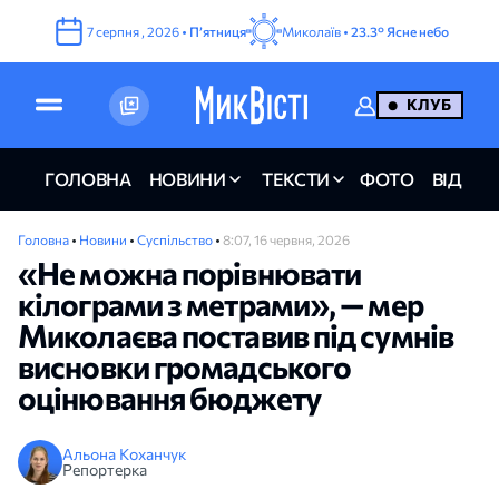
7
серпня
,
2026
•
Пʼятниця
Миколаїв •
23.3°
Ясне небо
КЛУБ
ГОЛОВНА
НОВИНИ
ТЕКСТИ
ФОТО
ВІДЕО
Головна
•
Новини
•
Суспільство
•
8:07, 16 червня, 2026
«Не можна порівнювати
кілограми з метрами», — мер
Миколаєва поставив під сумнів
висновки громадського
оцінювання бюджету
Альона Коханчук
Репортерка