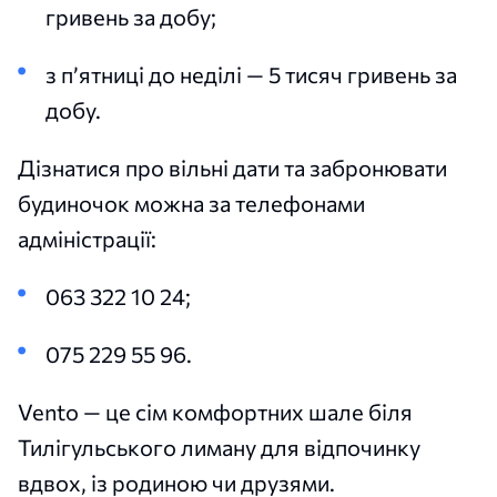
гривень за добу;
з п’ятниці до неділі — 5 тисяч гривень за
добу.
Дізнатися про вільні дати та забронювати
будиночок можна за телефонами
адміністрації:
063 322 10 24;
075 229 55 96.
Vento — це сім комфортних шале біля
Тилігульського лиману для відпочинку
вдвох, із родиною чи друзями.