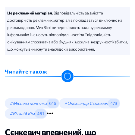
Це рекламний матеріал.
Відповідальність за зміст та
достовірність рекламних матеріалів покладається виключно на
рекламодавця. МикВісті не перевіряють надану рекламну
інформацію і не несуть відповідальності за її відповідність
очікуванням споживача або будь-які можливі незручності/збитки,
що можуть виникнути внаслідок її використання.
Читайте також
#Місцева політика
616
#Олександр Сєнкевич
473
#Віталій Кім
461
Сєнкевич впевнений, що