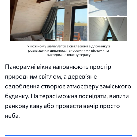
У кожному шале Vento є світла зона відпочинку з
розкладним диваном, панорамними вікнами та
виходом на власну терасу
Панорамні вікна наповнюють простір
природним світлом, а дерев’яне
оздоблення створює атмосферу заміського
будинку. На терасі можна поснідати, випити
ранкову каву або провести вечір просто
неба.