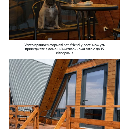
Vento працює у форматі pet-friendly: гості можуть
приїжджати з домашніми тваринами вагою до 15
кілограмів