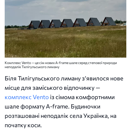
Комплекс Vento — це сім нових A-frame шале серед степової природи
неподалік Тилігульського лиману
Біля Тилігульського лиману з’явилося нове
місце для заміського відпочинку —
комплекс Vento
із сімома комфортними
шале формату A-frame. Будиночки
розташовані неподалік села Українка, на
початку коси.