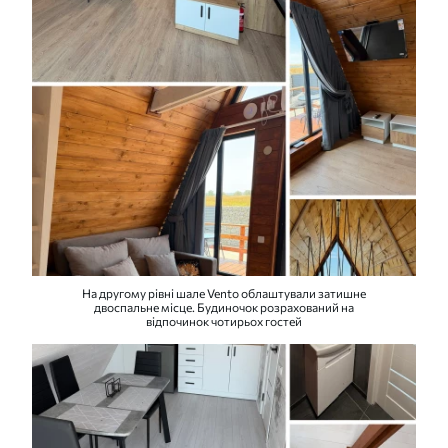
На другому рівні шале Vento облаштували затишне
двоспальне місце. Будиночок розрахований на
відпочинок чотирьох гостей