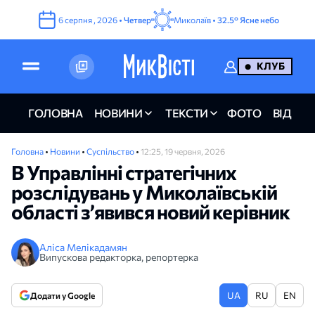
6
серпня
,
2026
•
Четвер
Миколаїв •
32.5°
Ясне небо
КЛУБ
ГОЛОВНА
НОВИНИ
ТЕКСТИ
ФОТО
ВІДЕО
Головна
•
Новини
•
Суспільство
•
12:25, 19 червня, 2026
В Управлінні стратегічних
розслідувань у Миколаївській
області зʼявився новий керівник
Аліса Мелікадамян
Випускова редакторка, репортерка
UA
RU
EN
Додати у Google