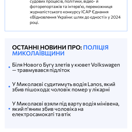
судових процесів, політики, відео- й
фоторепортажів та інтерв’ю, переможниця
журналістського конкурсу ІСАР Єднання
«Відновлення України: шлях до єдності» у 2024
році.
ОСТАННІ НОВИНИ ПРО:
ПОЛІЦІЯ
МИКОЛАЇВЩИНИ
Біля Нового Бугу злетів у кювет Volkswagen
— травмувався підліток
У Миколаєві судитимуть водія Lanos, який
збив пішохода: чоловік помер у лікарні
У Миколаєві взяли під варту водія мінівена,
який п'яним збив чоловіка на
електросамокаті та втік