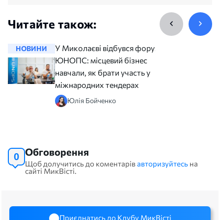
Читайте також:
У Миколаєві відбувся форум
НОВИНИ
НОВИНИ
ЮНОПС: місцевий бізнес
навчали, як брати участь у
міжнародних тендерах
Юлія Бойченко
Обговорення
0
Щоб долучитись до коментарів
авторизуйтесь
на
сайті МикВісті.
Приєднатись до Клубу МикВісті