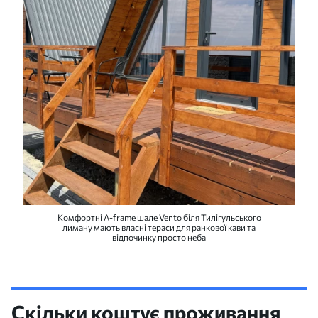
Комфортні A-frame шале Vento біля Тилігульського
лиману мають власні тераси для ранкової кави та
відпочинку просто неба
Скільки коштує проживання