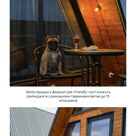
Vento працює у форматі pet-friendly: гості можуть
приїжджати з домашніми тваринами вагою до 15
кілограмів