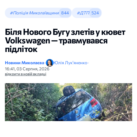
#Поліція Миколаївщини
844
#ДТП
524
Біля Нового Бугу злетів у кювет
Volkswagen — травмувався
підліток
Новини Миколаєва
•
Юлія Лук’яненко
•
16:41, 03 Серпня, 2026
відкрити в новій вкладці