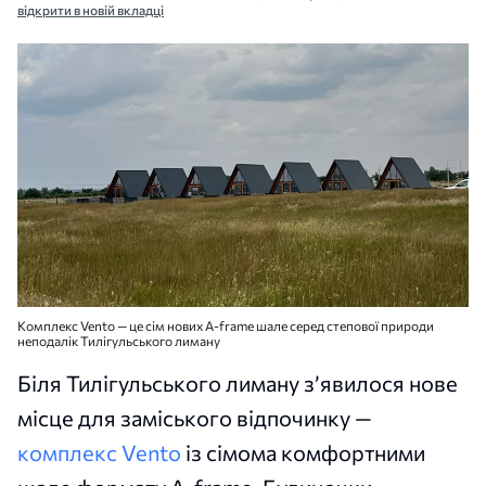
відкрити в новій вкладці
Комплекс Vento — це сім нових A-frame шале серед степової природи
неподалік Тилігульського лиману
Біля Тилігульського лиману з’явилося нове
місце для заміського відпочинку —
комплекс Vento
із сімома комфортними