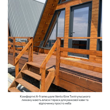
Комфортні A-frame шале Vento біля Тилігульського
лиману мають власні тераси для ранкової кави та
відпочинку просто неба