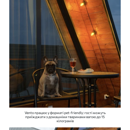
Vento працює у форматі pet-friendly: гості можуть
приїжджати з домашніми тваринами вагою до 15
кілограмів