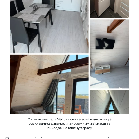
У кожному шале Vento є світла зона відпочинку з
розкладним диваном, панорамними вікнами та
виходом на власну терасу