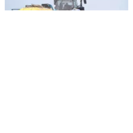
Миколаївщина увійшла до трійки лідерів за обсягами збору ранніх
зернових культур. Ілюстративне фото: МикВісті
За обсягами збору ранніх зернових і
зернобобових культур аграрії
Миколаївської області увійшли до трійки
лідерів в Україні.
Про це
повідомили
в Миколаївській