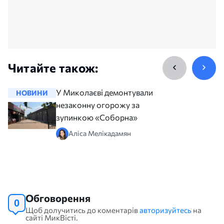
Читайте також:
У Миколаєві демонтували
НОВИНИ
НОВИНИ
незаконну огорожу за
зупинкою «Соборна»
Аліса Мелікадамян
Обговорення
0
Щоб долучитись до коментарів
авторизуйтесь
на
сайті МикВісті.