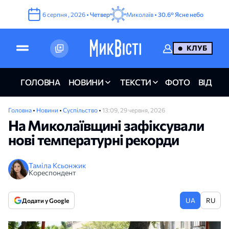
6
серпня
,
2026
•
Четвер
Миколаїв •
30.6°
Ясне небо
КЛУБ
ГОЛОВНА
НОВИНИ
ТЕКСТИ
ФОТО
ВІДЕО
Головна
•
Новини
•
Суспільство
•
13:09, 29 червня, 2026
На Миколаївщині зафіксували
нові температурні рекорди
Таміла Ксьонжик
Кореспондент
UA
RU
Додати у Google