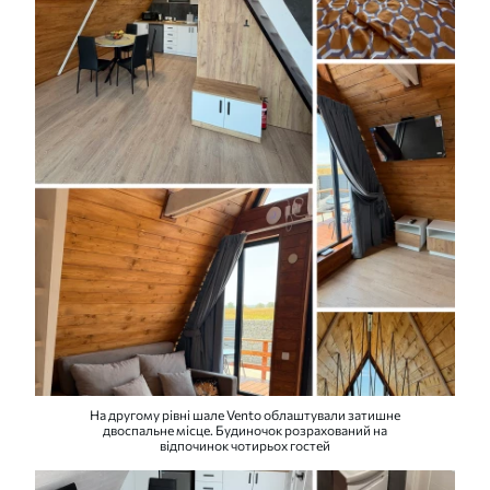
На другому рівні шале Vento облаштували затишне
двоспальне місце. Будиночок розрахований на
відпочинок чотирьох гостей