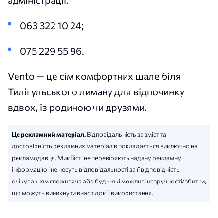
адміністрації:
063 322 10 24;
075 229 55 96.
Vento — це сім комфортних шале біля
Тилігульського лиману для відпочинку
вдвох, із родиною чи друзями.
Це рекламний матеріал.
Відповідальність за зміст та
достовірність рекламних матеріалів покладається виключно на
рекламодавця. МикВісті не перевіряють надану рекламну
інформацію і не несуть відповідальності за її відповідність
очікуванням споживача або будь-які можливі незручності/збитки,
що можуть виникнути внаслідок її використання.