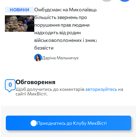
Омбудсман: на Миколаївщині
НОВИНИ
НОВИНИ
більшість звернень про
порушення прав людини
надходить від родин
військовополонених і зниклих
безвісти
Даріна Мельничук
Обговорення
0
Щоб долучитись до коментарів
авторизуйтесь
на
сайті МикВісті.
Приєднатись до Клубу МикВісті