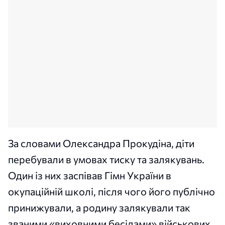
За словами Олександра Прокудіна, діти
перебували в умовах тиску та залякувань.
Один із них заспівав Гімн України в
окупаційній школі, після чого його публічно
принижували, а родину залякували так
званими «виховними бесідами» військових.