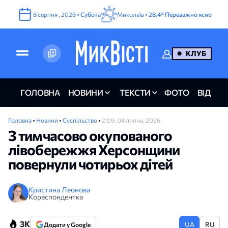
8
серпня
,
2026
•
Субота
Миколаїв •
28.4°
Переважно ясно
КЛУБ
ГОЛОВНА
НОВИНИ
ТЕКСТИ
ФОТО
ВІДЕО
Головна
•
Новини
•
Суспільство
•
2:09, 04 липня, 2026
З тимчасово окупованого
лівобережжя Херсонщини
повернули чотирьох дітей
Кристина Леонова
Кореспондентка
3K
UA
RU
Додати у Google