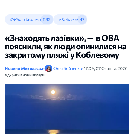
#Мінна безпека
582
#Коблеве
47
«Знаходять лазівки», — в ОВА
пояснили, як люди опинилися на
закритому пляжі у Коблевому
Новини Миколаєва
•
Юлія Бойченко
•
17:09, 07 Серпня, 2026
відкрити в новій вкладці