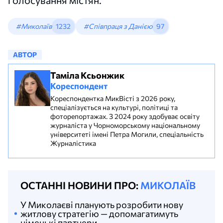
голосування містян.
#Миколаїв
1232
#Співпраця з Данією
97
АВТОР
Таміла Ксьонжик
Кореспондент
Кореспондентка МикВісті з 2026 року,
спеціалізується на культурі, політиці та
фоторепортажах. З 2024 року здобуває освіту
журналіста у Чорноморському національному
університеті імені Петра Могили, спеціальність
Журналістика
ОСТАННІ НОВИНИ ПРО:
МИКОЛАЇВ
У Миколаєві планують розробити нову
житлову стратегію — допомагатимуть
німецькі партнери