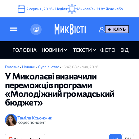
2
серпня
,
2026
•
Неділя
Миколаїв •
21.8°
Ясне небо
КЛУБ
ГОЛОВНА
НОВИНИ
ТЕКСТИ
ФОТО
ВІДЕО
Головна
•
Новини
•
Суспільство
•
15:47, 08 липня, 2026
У Миколаєві визначили
переможців програми
«Молодіжний громадський
бюджет»
Таміла Ксьонжик
Кореспондент
UA
RU