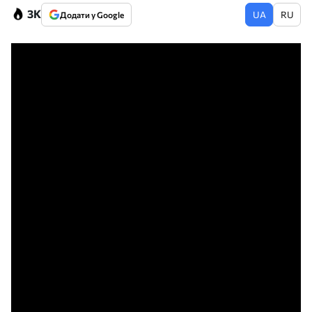
3K
UA
RU
Додати у Google