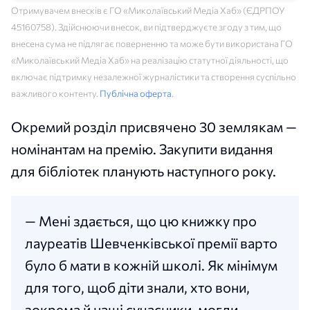
Отримувачем внесків є ГО «Миколаївський Медіа Хаб» (ЄДРПОУ
45160758). Здійснюючи внесок, ви підтверджуєте згоду з тим, що
внесена сума не підлягає поверненню та може бути використана ГО
«Миколаївський Медіа Хаб» на реалізацію статутної діяльності, що
включає підтримку незалежної журналістики та створення суспільно
важливого контенту.
Публічна оферта
.
Окремий розділ присвячено 30 землякам —
номінантам на премію. Закупити видання
для бібліотек планують наступного року.
— Мені здається, що цю книжку про
лауреатів Шевченківської премії варто
було б мати в кожній школі. Як мінімум
для того, щоб діти знали, хто вони,
зокрема й наші сучасники, могли