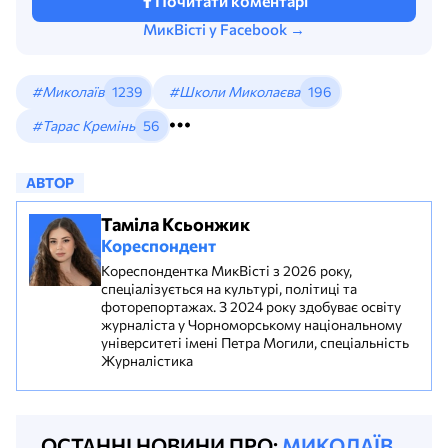
Почитати коментарі
МикВісті у Facebook →
#Миколаїв
1239
#Школи Миколаєва
196
#Тарас Кремінь
56
АВТОР
Таміла Ксьонжик
Кореспондент
Кореспондентка МикВісті з 2026 року,
спеціалізується на культурі, політиці та
фоторепортажах. З 2024 року здобуває освіту
журналіста у Чорноморському національному
університеті імені Петра Могили, спеціальність
Журналістика
ОСТАННІ НОВИНИ ПРО:
МИКОЛАЇВ