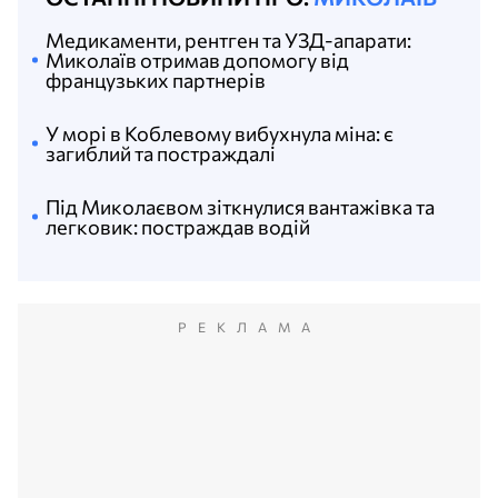
Медикаменти, рентген та УЗД-апарати:
Миколаїв отримав допомогу від
французьких партнерів
У морі в Коблевому вибухнула міна: є
загиблий та постраждалі
Під Миколаєвом зіткнулися вантажівка та
легковик: постраждав водій
РЕКЛАМА