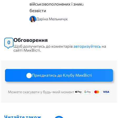
військовополонених і зниклих
безвісти
Даріна Мельничук
Обговорення
0
Щоб долучитись до коментарів
авторизуйтесь
на
сайті МикВісті.
Приєднатись до Клубу МикВісті
Можете скасувати у будь-який момент
Читайте також