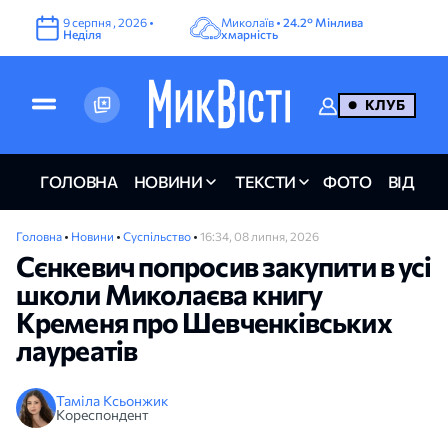
9
серпня
,
2026
•
Миколаїв •
24.2°
Мінлива
Неділя
хмарність
КЛУБ
ГОЛОВНА
НОВИНИ
ТЕКСТИ
ФОТО
ВІДЕО
Головна
•
Новини
•
Суспільство
•
16:34, 08 липня, 2026
Сєнкевич попросив закупити в усі
школи Миколаєва книгу
Кременя про Шевченківських
лауреатів
Таміла Ксьонжик
Кореспондент