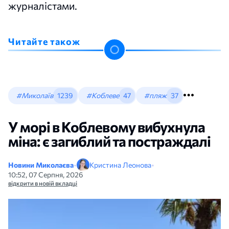
журналістами.
Читайте також
#Миколаїв
1239
#Коблеве
47
#пляж
37
У морі в Коблевому вибухнула
міна: є загиблий та постраждалі
Новини Миколаєва
•
Кристина Леонова
•
10:52, 07 Серпня, 2026
відкрити в новій вкладці