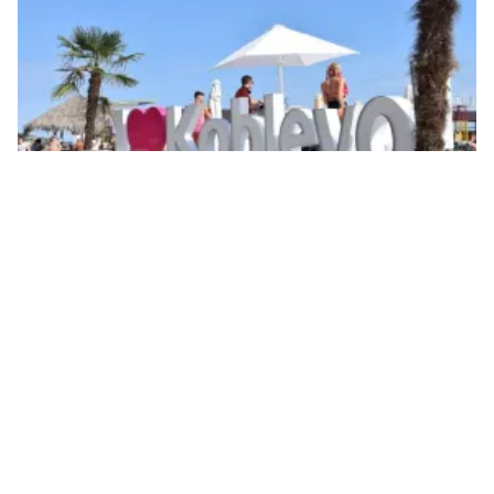
У морі в Коблевому вибухнула міна. Ілюстративне фото: МикВісті
У Коблевому в акваторії Чорного моря
вибухнула міна. Внаслідок цього загинув
чоловік, ще дві жінки отримали поранення.
Як
повідомив
виконуючий обовʼязки
начальника Миколаївської ОВА Георгій