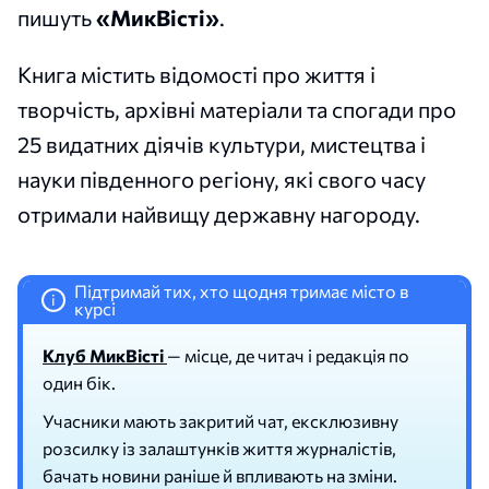
пишуть
«МикВісті»
.
Книга містить відомості про життя і
творчість, архівні матеріали та спогади про
25 видатних діячів культури, мистецтва і
науки південного регіону, які свого часу
отримали найвищу державну нагороду.
Підтримай тих, хто щодня тримає місто в
i
курсі
Клуб МикВісті
— місце, де читач і редакція по
один бік.
Учасники мають закритий чат, ексклюзивну
розсилку із залаштунків життя журналістів,
бачать новини раніше й впливають на зміни.