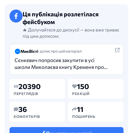
Ця публікація розлетілася
фейсбуком
🔥 Долучайтеся до дискусії — вона вже триває
під цим дописом:
МикВісті
· допис про цей матеріал
Сєнкевич попросив закупити в усі
школи Миколаєва книгу Кременя про
Шевченківських лауреатів. У Миколаєві
міські та шкільні бібліотеки планують
20390
150
поповнити примірниками…
ПЕРЕГЛЯДІВ
РЕАКЦІЙ
36
11
КОМЕНТАРІВ
ПОШИРЕНЬ