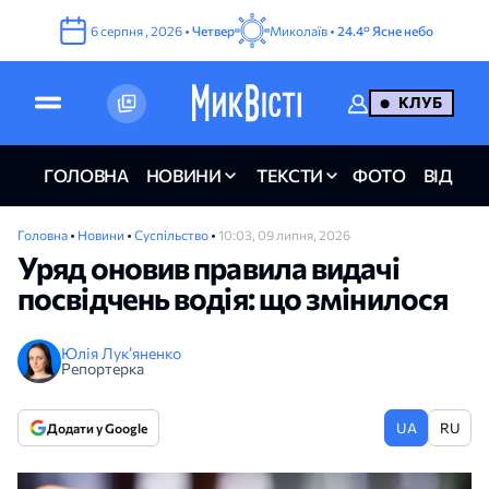
6
серпня
,
2026
•
Четвер
Миколаїв •
24.4°
Ясне небо
КЛУБ
ГОЛОВНА
НОВИНИ
ТЕКСТИ
ФОТО
ВІДЕО
Головна
•
Новини
•
Суспільство
•
10:03, 09 липня, 2026
Уряд оновив правила видачі
посвідчень водія: що змінилося
Юлія Лук’яненко
Репортерка
UA
RU
Додати у Google