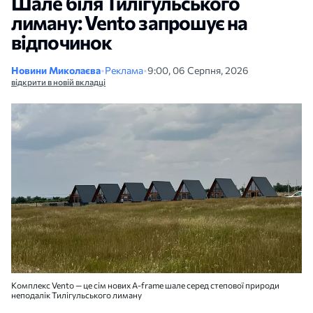
Шале біля Тилігульського
лиману: Vento запрошує на
відпочинок
Новини Миколаєва
•
Реклама
•
9:00, 06 Серпня, 2026
відкрити в новій вкладці
Комплекс Vento — це сім нових A-frame шале серед степової природи
неподалік Тилігульського лиману