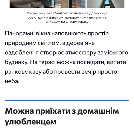
У кожному шале Vento є світла зона відпочинку з
розкладним диваном, панорамними вікнами та
виходом на власну терасу
Панорамні вікна наповнюють простір
природним світлом, а дерев’яне
оздоблення створює атмосферу заміського
будинку. На терасі можна поснідати, випити
ранкову каву або провести вечір просто
неба.
Можна приїхати з домашнім
улюбленцем