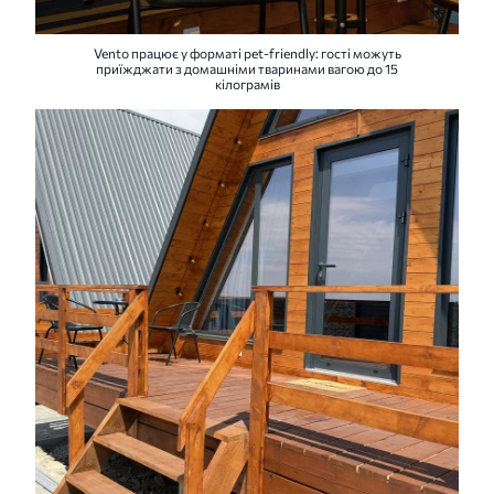
Vento працює у форматі pet-friendly: гості можуть
приїжджати з домашніми тваринами вагою до 15
кілограмів