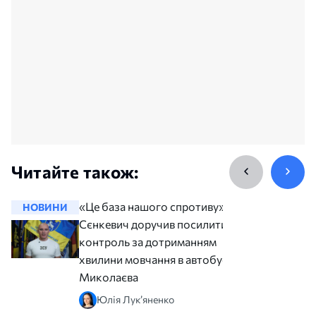
Читайте також:
«Це база нашого спротиву».
НОВИНИ
НОВИНИ
Сєнкевич доручив посилити
контроль за дотриманням
хвилини мовчання в автобусах
Миколаєва
Юлія Лук’яненко