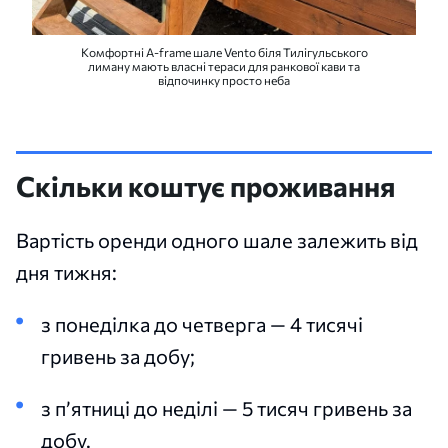
Комфортні A-frame шале Vento біля Тилігульського
лиману мають власні тераси для ранкової кави та
відпочинку просто неба
Скільки коштує проживання
Вартість оренди одного шале залежить від
дня тижня:
з понеділка до четверга — 4 тисячі
гривень за добу;
з п’ятниці до неділі — 5 тисяч гривень за
добу.