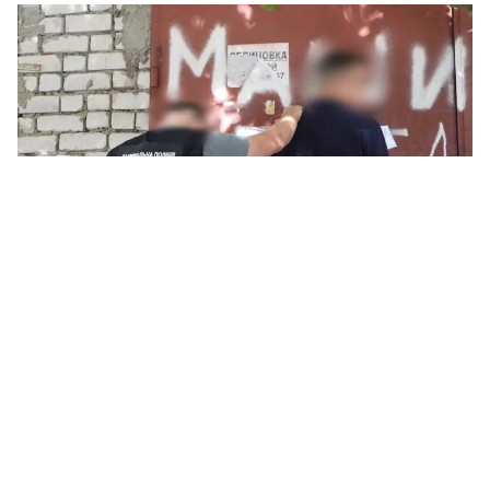
Затримання одесита за підозрою у зловживанні впливом. Фото: ГУНП в
Одеській області
В Одесі правоохоронці затримали чоловіка
під час отримання двох тисяч доларів. За
даними поліції, ці гроші він нібито обіцяв
«допомогти» скласти іспити на водійське
посвідчення.