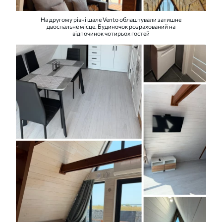
На другому рівні шале Vento облаштували затишне
двоспальне місце. Будиночок розрахований на
відпочинок чотирьох гостей