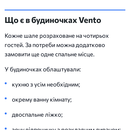
Що є в будиночках Vento
Кожне шале розраховане на чотирьох
гостей. За потреби можна додатково
замовити ще одне спальне місце.
У будиночках облаштували:
кухню з усім необхідним;
окрему ванну кімнату;
двоспальне ліжко;
зону відпочинку з розкладним диваном;