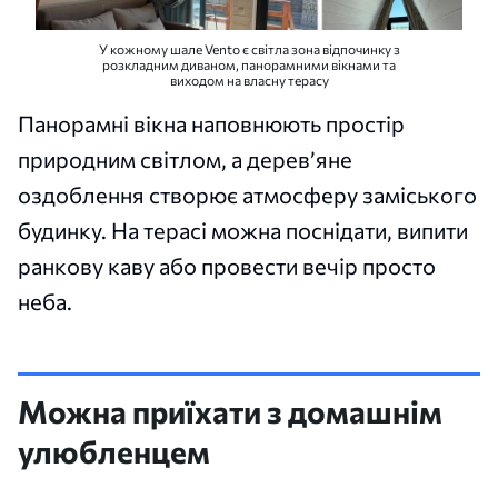
У кожному шале Vento є світла зона відпочинку з
розкладним диваном, панорамними вікнами та
виходом на власну терасу
Панорамні вікна наповнюють простір
природним світлом, а дерев’яне
оздоблення створює атмосферу заміського
будинку. На терасі можна поснідати, випити
ранкову каву або провести вечір просто
неба.
Можна приїхати з домашнім
улюбленцем