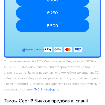
₴ 250
₴ 500
Безпечна оплата
Отримувачем внесків є ГО «Миколаївський Медіа Хаб» (ЄДРПОУ
45160758). Здійснюючи внесок, ви підтверджуєте згоду з тим, що
внесена сума не підлягає поверненню та може бути використана ГО
«Миколаївський Медіа Хаб» на реалізацію статутної діяльності, що
включає підтримку незалежної журналістики та створення суспільно
важливого контенту.
Публічна оферта
.
Також Сергій Бичков придбав в Іспанії