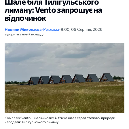
Шале біля Тилігульського
лиману: Vento запрошує на
відпочинок
Новини Миколаєва
•
Реклама
•
9:00, 06 Серпня, 2026
відкрити в новій вкладці
Комплекс Vento — це сім нових A-frame шале серед степової природи
неподалік Тилігульського лиману