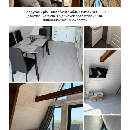
На другому рівні шале Vento облаштували затишне
двоспальне місце. Будиночок розрахований на
відпочинок чотирьох гостей