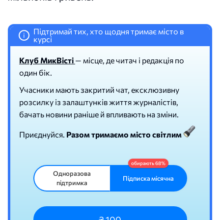
Підтримай тих, хто щодня тримає місто в
i
курсі
Клуб МикВісті
— місце, де читач і редакція по
один бік.
Учасники мають закритий чат, ексклюзивну
розсилку із залаштунків життя журналістів,
бачать новини раніше й впливають на зміни.
Приєднуйся.
Разом тримаємо місто світлим
Одноразова
Підписка місячна
підтримка
₴ 100