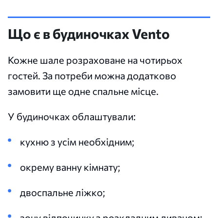
Що є в будиночках Vento
Кожне шале розраховане на чотирьох
гостей. За потреби можна додатково
замовити ще одне спальне місце.
У будиночках облаштували:
кухню з усім необхідним;
окрему ванну кімнату;
двоспальне ліжко;
зону відпочинку з розкладним диваном;