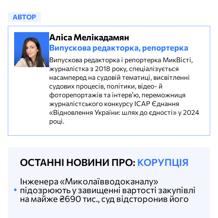
АВТОР
Аліса Мелікадамян
Випускова редакторка, репортерка
Випускова редакторка і репортерка МикВісті,
журналістка з 2018 року, спеціалізується
насамперед на судовій тематиці, висвітленні
судових процесів, політики, відео- й
фоторепортажів та інтерв’ю, переможниця
журналістського конкурсу ІСАР Єднання
«Відновлення України: шлях до єдності» у 2024
році.
ОСТАННІ НОВИНИ ПРО:
КОРУПЦІЯ
Інженера «Миколаївводоканалу»
підозрюють у завищенні вартості закупівлі
на майже ₴690 тис., суд відсторонив його