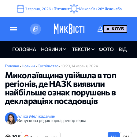
7
серпня
,
2026
•
Пʼятниця
Миколаїв •
26°
Ясне небо
КЛУБ
ГОЛОВНА
НОВИНИ
ТЕКСТИ
ФОТО
ВІДЕО
Головна
•
Новини
•
Суспільство
•
13:23, 14 червня, 2024
Миколаївщина увійшла в топ
регіонів, де НАЗК виявили
найбільше ознак порушень в
деклараціях посадовців
Аліса Мелікадамян
Випускова редакторка, репортерка
10K
UA
RU