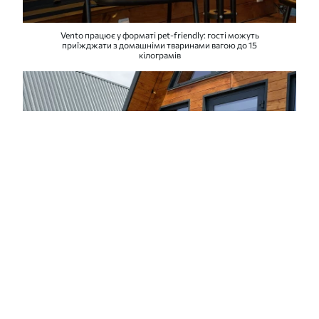
Vento працює у форматі pet-friendly: гості можуть
приїжджати з домашніми тваринами вагою до 15
кілограмів