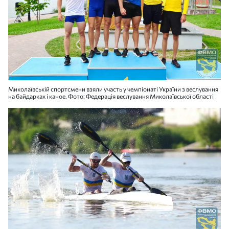
Миколаївській спортсмени взяли участь у чемпіонаті України з веслування
на байдарках і каное. Фото: Федерація веслування Миколаївської області