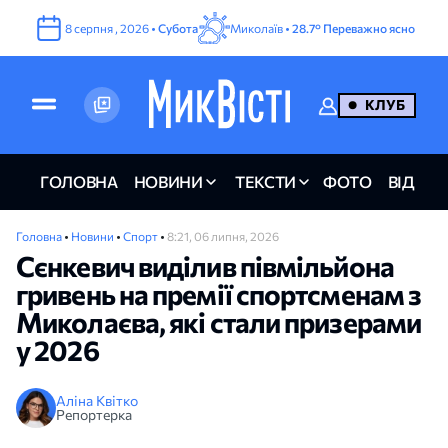
8
серпня
,
2026
•
Субота
Миколаїв •
28.7°
Переважно ясно
КЛУБ
ГОЛОВНА
НОВИНИ
ТЕКСТИ
ФОТО
ВІДЕО
Головна
•
Новини
•
Спорт
•
8:21, 06 липня, 2026
Сєнкевич виділив півмільйона
гривень на премії спортсменам з
Миколаєва, які стали призерами
у 2026
Аліна Квітко
Репортерка