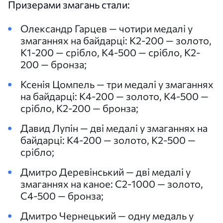
Призерами змагань стали:
Олександр Гарцев — чотири медалі у
змаганнях на байдарці: К2-200 — золото,
К1-200 — срібло, К4-500 — срібло, К2-
200 — бронза;
Ксенія Цомпель — три медалі у змаганнях
на байдарці: К4-200 — золото, К4-500 —
срібло, К2-200 — бронза;
Давид Лупін — дві медалі у змаганнях на
байдарці: К4-200 — золото, К2-500 —
срібло;
Дмитро Деревінський — дві медалі у
змаганнях на каное: С2-1000 — золото,
С4-500 — бронза;
Дмитро Чернецький — одну медаль у