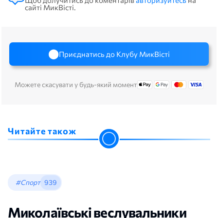
Щоб долучитись до коментарів
авторизуйтесь
на
сайті МикВісті.
Приєднатись до Клубу МикВісті
Можете скасувати у будь-який момент
Читайте також
#Спорт
939
Миколаївські веслувальники