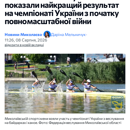
показали найкращий результат
на чемпіонаті України з початку
повномасштабної війни
Новини Миколаєва
•
Даріна Мельничук
•
11:26, 08 Серпня, 2026
відкрити в новій вкладці
Миколаївській спортсмени взяли участь у чемпіонаті України з веслування
на байдарках і каное. Фото: Федерація веслування Миколаївської області