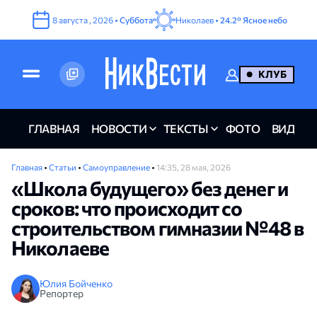
8
августа
,
2026
•
Суббота
Николаев •
24.2°
Ясное небо
КЛУБ
ГЛАВНАЯ
НОВОСТИ
ТЕКСТЫ
ФОТО
ВИДЕО
Главная
•
Статьи
•
Самоуправление
•
14:35, 28 мая, 2026
«Школа будущего» без денег и
сроков: что происходит со
строительством гимназии №48 в
Николаеве
Юлия Бойченко
Репортер