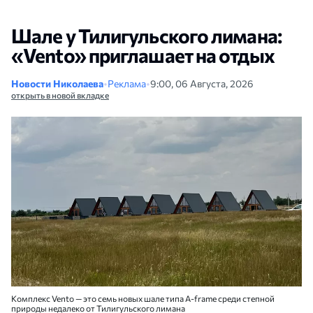
Шале у Тилигульского лимана:
«Vento» приглашает на отдых
Новости Николаева
•
Реклама
•
9:00, 06 Августа, 2026
открыть в новой вкладке
Комплекс Vento — это семь новых шале типа A-frame среди степной
природы недалеко от Тилигульского лимана