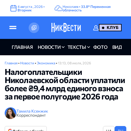
4
августа
,
2026
•
Николаев •
33.8°
Переменная
Вторник
облачность
КЛУБ
ГЛАВНАЯ
НОВОСТИ
ТЕКСТЫ
ФОТО
ВИДЕО
Главная
•
Новости
•
Экономика
•
13:13, 08 июля, 2026
Налогоплательщики
Николаевской области уплатили
более ₴9,4 млрд единого взноса
за первое полугодие 2026 года
Тамила Ксенжик
Корреспондент
UA
RU