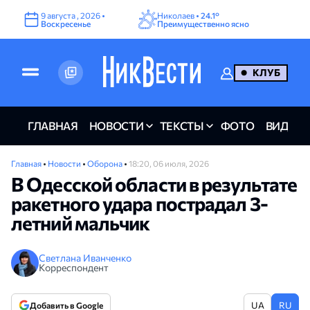
9
августа
,
2026
•
Николаев •
24.1°
Воскресенье
Преимущественно ясно
КЛУБ
ГЛАВНАЯ
НОВОСТИ
ТЕКСТЫ
ФОТО
ВИДЕО
Главная
•
Новости
•
Оборона
•
18:20, 06 июля, 2026
В Одесской области в результате
ракетного удара пострадал 3-
летний мальчик
Светлана Иванченко
Корреспондент
UA
RU
Добавить в Google