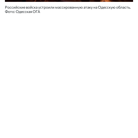
Российские войска устроили массированную атаку на Одесскую область.
Фото: Одесская ОГА
Этой ночью, 8 августа, российские военные
устроили массированную атаку на
Одесскую область, запустив несколько
десятков ракет и дронов. По
предварительной информации, пострадали
8 человек. Повреждены жилые дома и
инфраструктура.
Об этом
сообщил глава
Одесской
областной военной администрации Олег
Кипер.
Как отметил глава Одесской ОВА, больше