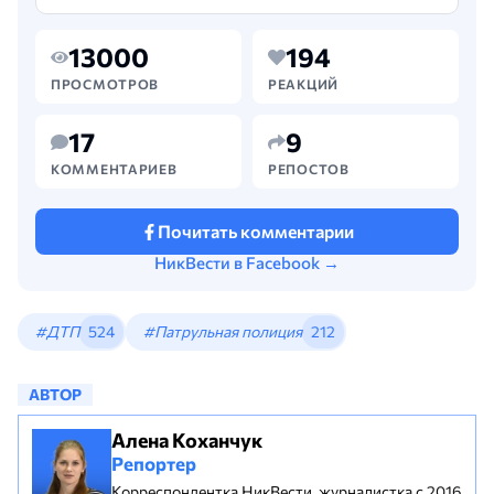
9 человек, еще 8 пострадали. В
результате аварии, по
13000
194
предварительным данным, погибли 9
человек,…
ПРОСМОТРОВ
РЕАКЦИЙ
17
9
КОММЕНТАРИЕВ
РЕПОСТОВ
Почитать комментарии
НикВести в Facebook →
#ДТП
524
#Патрульная полиция
212
АВТОР
Алена Коханчук
Репортер
Корреспондентка НикВести, журналистка с 2016