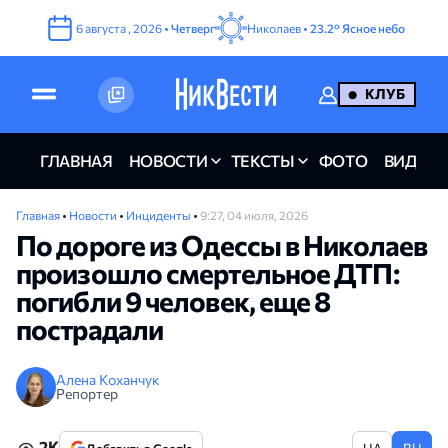
6
августа
,
2026
•
Четверг
Николаев •
23.2°
Ясное небо
КЛУБ
ГЛАВНАЯ
НОВОСТИ
ТЕКСТЫ
ФОТО
ВИДЕО
Главная
•
Новости
•
Инциденты
•
9:27, 04 июля, 2026
По дороге из Одессы в Николаев
произошло смертельное ДТП:
погибли 9 человек, еще 8
пострадали
Алена Коханчук
Репортер
2K
UA
RU