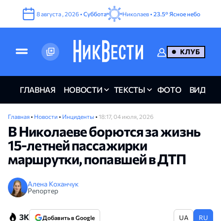
8
августа
,
2026
•
Суббота
Николаев •
23.5°
Ясное небо
КЛУБ
ГЛАВНАЯ
НОВОСТИ
ТЕКСТЫ
ФОТО
ВИДЕО
Главная
•
Новости
•
Инциденты
•
18:17, 04 июля, 2026
В Николаеве борются за жизнь
15-летней пассажирки
маршрутки, попавшей в ДТП
Алена Коханчук
Репортер
3K
UA
RU
Добавить в Google