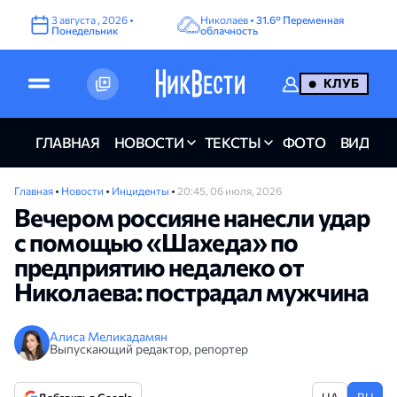
3
августа
,
2026
•
Николаев •
31.6°
Переменная
Понедельник
облачность
КЛУБ
ГЛАВНАЯ
НОВОСТИ
ТЕКСТЫ
ФОТО
ВИДЕО
Главная
•
Новости
•
Инциденты
•
20:45, 06 июля, 2026
Вечером россияне нанесли удар
с помощью «Шахеда» по
предприятию недалеко от
Николаева: пострадал мужчина
Алиса Меликадамян
Выпускающий редактор, репортер
UA
RU