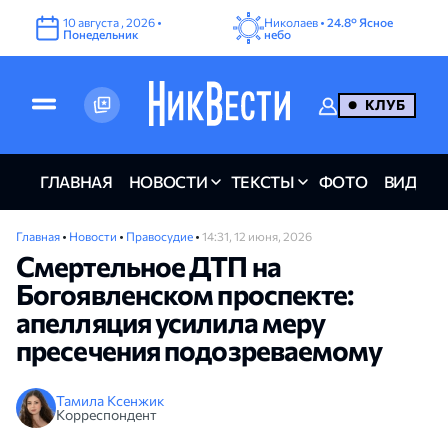
10
августа
,
2026
•
Николаев •
24.8°
Ясное
Понедельник
небо
КЛУБ
ГЛАВНАЯ
НОВОСТИ
ТЕКСТЫ
ФОТО
ВИДЕО
Главная
•
Новости
•
Правосудие
•
14:31, 12 июня, 2026
Смертельное ДТП на
Богоявленском проспекте:
апелляция усилила меру
пресечения подозреваемому
Тамила Ксенжик
Корреспондент