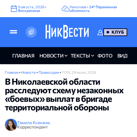
9
августа
,
2026
•
Николаев •
24°
Переменная
Воскресенье
облачность
КЛУБ
ГЛАВНАЯ
НОВОСТИ
ТЕКСТЫ
ФОТО
ВИДЕО
Главная
•
Новости
•
Правосудие
•
11:55, 29 июня, 2026
В Николаевской области
расследуют схему незаконных
«боевых» выплат в бригаде
территориальной обороны
Тамила Ксенжик
Корреспондент