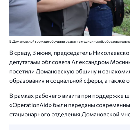
В Домановской громаде обсудили развитие медицинской, образовательно
В среду, 3 июня, председатель Николаевско
депутатами облсовета Александром Мосины
посетили Домановскую общину и ознакомил
образования и социальной сферы, а также 
В рамках рабочего визита при поддержке 
«OperationAid» были переданы современны
стационарного отделения Домановской мн