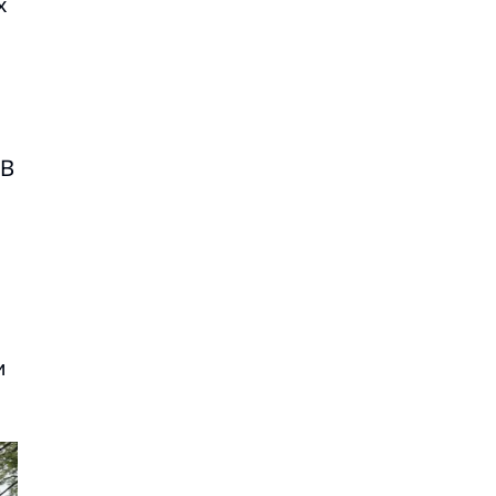
х
 В
и