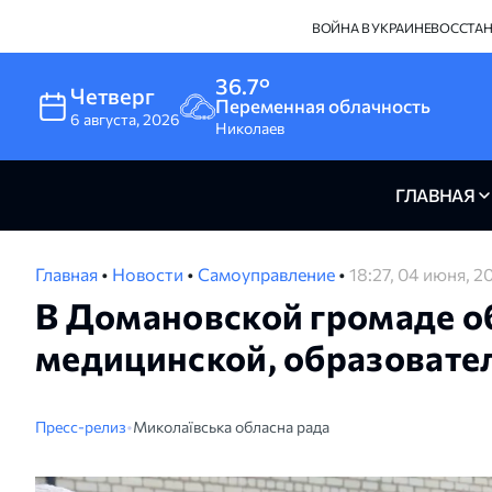
ВОЙНА В УКРАИНЕ
ВОССТА
36.7°
Четверг
Переменная облачность
6
августа
,
2026
Николаев
ГЛАВНАЯ
Главная
•
Новости
•
Самоуправление
•
18:27, 04 июня, 2
В Домановской громаде о
медицинской, образовате
Пресс-релиз
•
Миколаївська обласна рада