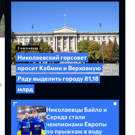
2 часа назад
Николаевский горсовет
просит Кабмин и Верховную
Раду выделить городу ₴1,18
.
млрд
Николаевцы Байло и
Середа стали
чемпионами Европы
по прыжкам в воду