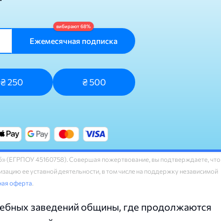
Ежемесячная подписка
₴ 250
₴ 500
» (ЕГРПОУ 45160758). Совершая пожертвование, вы подтверждаете, что
зацию ее уставной деятельности, в том числе на поддержку независимой
ная оферта
.
учебных заведений общины, где продолжаются