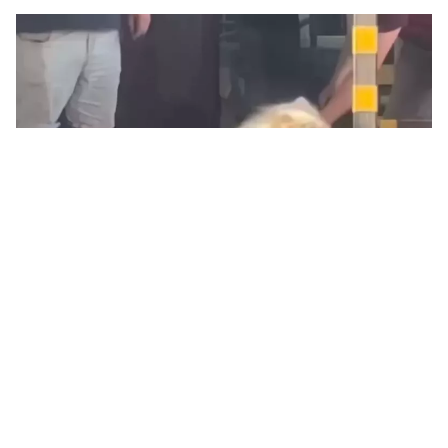
Собака, которую выгнали из отделения «Новой почты». Скриншот видео
из соцсетей
Компания «Новая почта» объявила, что
прекращает сотрудничество с
сотрудниками одного из своих отделений,
которые выгнали на улицу собаку.