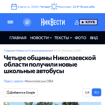
6
августа
,
2026
•
Четверг
Николаев •
22.9°
Ясное небо
КЛУБ
ГЛАВНАЯ
НОВОСТИ
ТЕКСТЫ
ФОТО
ВИДЕО
Главная
•
Новости
•
Самоуправление
•
17:23, 05 июня, 2026
Четыре общины Николаевской
области получили новые
школьные автобусы
Пресс-релиз
•
Миколаївська ОВА
UA
RU
Добавить в Google