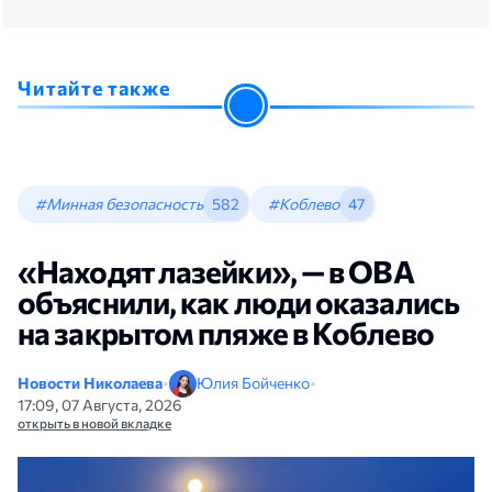
Читайте также
#Минная безопасность
582
#Коблево
47
«Находят лазейки», — в ОВА
объяснили, как люди оказались
на закрытом пляже в Коблево
Новости Николаева
•
Юлия Бойченко
•
17:09, 07 Августа, 2026
открыть в новой вкладке