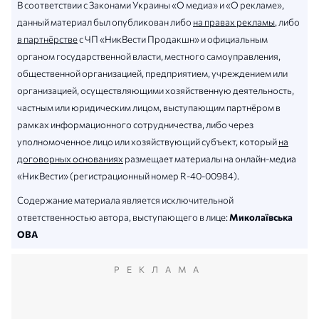
В соответствии с Законами Украины «О медиа» и «О рекламе»,
данный материал был опубликован либо
на правах рекламы
, либо
в партнёрстве
с ЧП «НикВести Продакшн» и официальным
органом государственной власти, местного самоуправления,
общественной организацией, предприятием, учреждением или
организацией, осуществляющими хозяйственную деятельность,
частным или юридическим лицом, выступающим партнёром в
рамках информационного сотрудничества, либо через
уполномоченное лицо или хозяйствующий субъект, который
на
договорных основаниях
размещает материалы на онлайн-медиа
«НикВести» (регистрационный номер R-40-00984).
Содержание материала является исключительной
ответственностью автора, выступающего в лице:
Миколаївська
ОВА
РЕКЛАМА