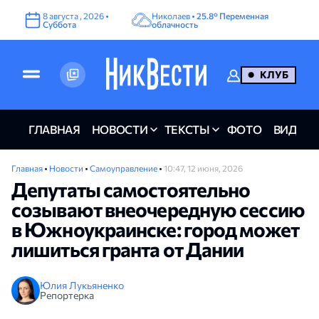
8
августа
,
2026
•
Николаев •
25.8°
Переменная
Суббота
облачность
КЛУБ
ГЛАВНАЯ
НОВОСТИ
ТЕКСТЫ
ФОТО
ВИДЕО
Главная
•
Новости
•
Самоуправление
•
10:47, 12 июня, 2026
Депутаты самостоятельно
созывают внеочередную сессию
в Южноукраинске: город может
лишиться гранта от Дании
Юлия Лукьяненко
Репортерка