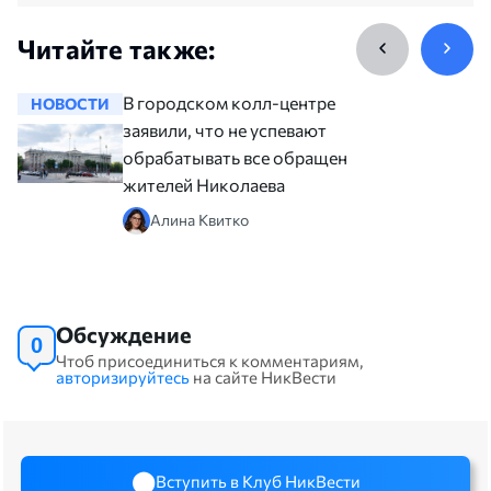
Читайте также:
В городском колл-центре
НОВОСТИ
НОВОСТ
заявили, что не успевают
обрабатывать все обращения
жителей Николаева
Алина Квитко
Обсуждение
0
Чтоб присоединиться к комментариям,
авторизируйтесь
на сайте НикВести
Вступить в Клуб НикВести