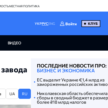
МОСТЬ
МЕСТНАЯ ПОЛИТИКА
Войти
УКР
РУС
ENG
КЛУБ
ВИДЕО
ПОСЛЕДНИЕ НОВОСТИ ПРО:
 завода
БИЗНЕС И ЭКОНОМИКА
ЕС выделит Украине €1,4 млрд из
замороженных российских активо
Николаевская область обеспечила
UA
RU
e
сборы в сводный бюджет в разме
более ₴18 млрд налогов