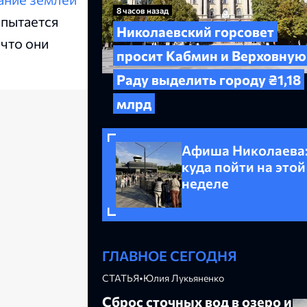
8 часов назад
 пытается
Николаевский горсовет
 что они
просит Кабмин и Верховную
Раду выделить городу ₴1,18
млрд
Афиша Николаева
куда пойти на этой
неделе
ГЛАВНОЕ СЕГОДНЯ
СТАТЬЯ
•
Юлия Лукьяненко
Сброс сточных вод в озеро и