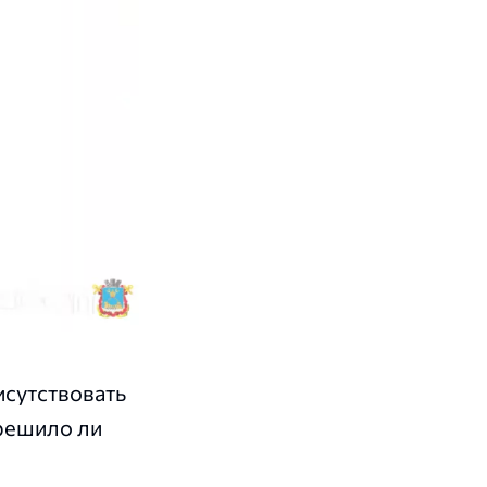
исутствовать
 решило ли