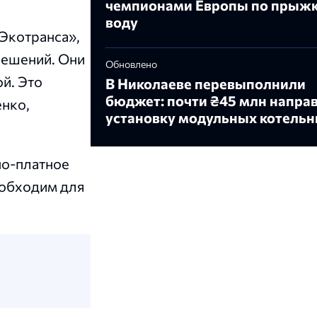
чемпионами Европы по прыжк
воду
Экотранса»,
решений. Они
Обновлено
й. Это
В Николаеве перевыполнили
бюджет: почти ₴45 млн направ
енко,
установку модульных котель
но-платное
еобходим для