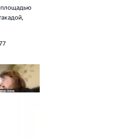
к площадью
такадой,
77