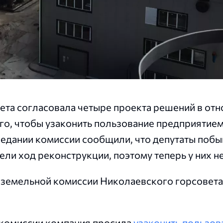
ета согласовала четыре проекта решений в от
го, чтобы узаконить пользование предприятием
едании комиссии сообщили, что депутаты побы
ли ход реконструкции, поэтому теперь у них н
я земельной комиссии Николаевского горсовета
 комиссии компания просила
узаконить пользов