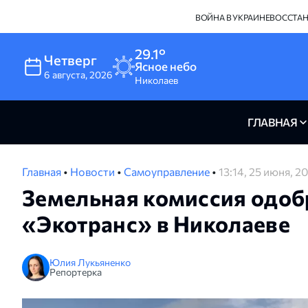
ВОЙНА В УКРАИНЕ
ВОССТА
29.1°
Четверг
Ясное небо
6
августа
,
2026
Николаев
ГЛАВНАЯ
Главная
•
Новости
•
Самоуправление
•
13:14, 25 июня, 2
Земельная комиссия одоб
«Экотранс» в Николаеве
Юлия Лукьяненко
Репортерка