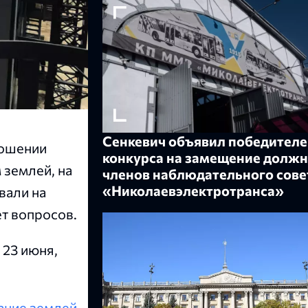
Сенкевич объявил победителе
ношении
конкурса на замещение должн
 землей, на
членов наблюдательного сове
«Николаевэлектротранса»
вали на
ет вопросов.
 23 июня,
ание землей