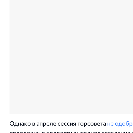
Однако в апреле сессия горсовета
не одобр
предложено провести выездное заседание 