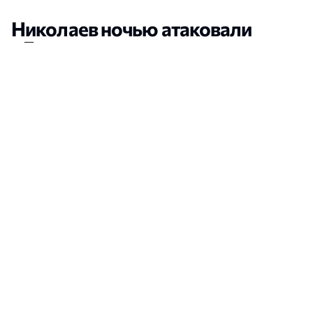
Николаев ночью атаковали
«Геранями»: повреждены
гаражи и предприятие
Новости Николаева
•
Мария Хамицевич
•
8:00, 06 Августа, 2026
открыть в новой вкладке