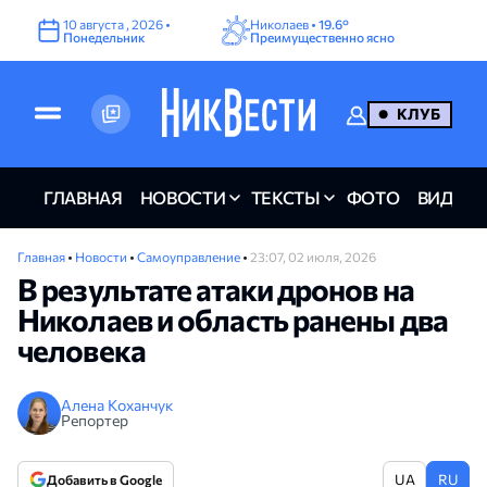
10
августа
,
2026
•
Николаев •
19.6°
Понедельник
Преимущественно ясно
КЛУБ
ГЛАВНАЯ
НОВОСТИ
ТЕКСТЫ
ФОТО
ВИДЕО
Главная
•
Новости
•
Самоуправление
•
23:07, 02 июля, 2026
В результате атаки дронов на
Николаев и область ранены два
человека
Алена Коханчук
Репортер
UA
RU
Добавить в Google