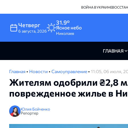
ВОЙНА В УКРАИНЕ
ВОССТА
31.9°
Четверг
Ясное небо
6
августа
,
2026
Николаев
ГЛАВНАЯ
Главная
•
Новости
•
Самоуправление
•
11:05, 06 июля, 2
Жителям одобрили ₴2,8 м
поврежденное жилье в Ни
Юлия Бойченко
Репортер