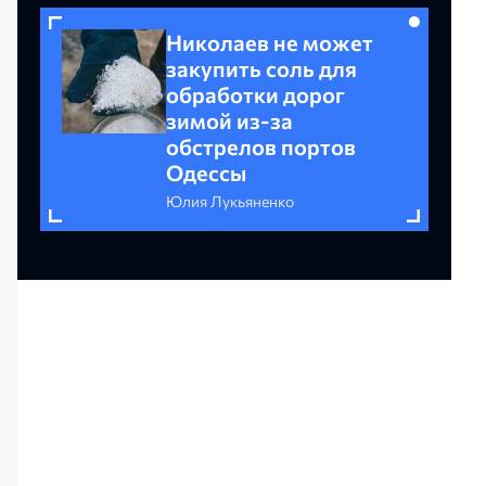
Николаев не может
закупить соль для
обработки дорог
зимой из-за
обстрелов портов
Одессы
Юлия Лукьяненко