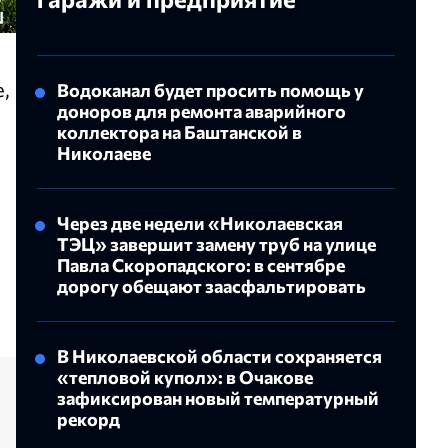
,
Водоканал будет просить помощь у
доноров для ремонта аварийного
коллектора на Баштанской в
Николаеве
Через две недели «Николаевская
ТЭЦ» завершит замену труб на улице
Павла Скоропадского: в сентябре
дорогу обещают заасфальтировать
В Николаевской области сохраняется
«тепловой купол»: в Очакове
зафиксирован новый температурный
рекорд