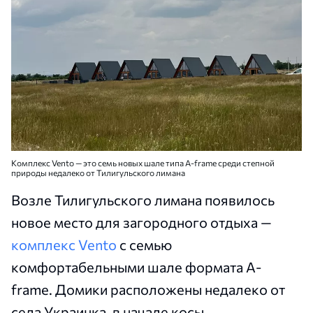
Комплекс Vento — это семь новых шале типа A-frame среди степной
природы недалеко от Тилигульского лимана
Возле Тилигульского лимана появилось
новое место для загородного отдыха —
комплекс Vento
с семью
комфортабельными шале формата A-
frame. Домики расположены недалеко от
села Украинка, в начале косы.