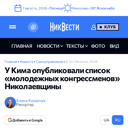
7
августа
,
2026
•
Пятница
Николаев •
26°
Ясное небо
КЛУБ
ГЛАВНАЯ
НОВОСТИ
ТЕКСТЫ
ФОТО
ВИДЕО
Главная
•
Новости
•
Самоуправление
•
8:30, 09 июля, 2026
У Кима опубликовали список
«молодежных конгрессменов»
Николаевщины
Алена Коханчук
Репортер
UA
RU
Добавить в Google