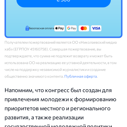
Безопасная оплата
Получателем пожертвований является ОО «Николаевский медиа
хаб» (ЕГРПОУ 45160758). Совершая пожертвование, вы
подтверждаете, что сумма не подлежит возврату и может быть
использована ОО на реализацию ее уставной деятельности, в том
числе на поддержку независимой журналистики и создание
общественно значимого контента.
Публичная оферта
.
Напомним, что конгресс был создан для
привлечения молодежи к формированию
приоритетов местного и регионального
развития, а также реализации
государственной молодежной политики.