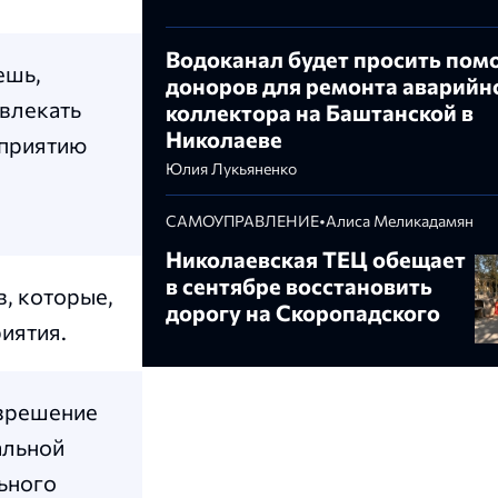
Водоканал будет просить пом
ешь,
доноров для ремонта аварийн
ивлекать
коллектора на Баштанской в
Николаеве
дприятию
Юлия Лукьяненко
САМОУПРАВЛЕНИЕ
•
Алиса Меликадамян
Николаевская ТЕЦ обещает
в сентябре восстановить
в, которые,
дорогу на Скоропадского
иятия.
азрешение
альной
ьного