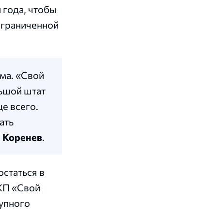
 года, чтобы
ограниченной
ма. «Свой
льшой штат
е всего.
ать
 Коренев
.
остаться в
КП «Свой
тупного