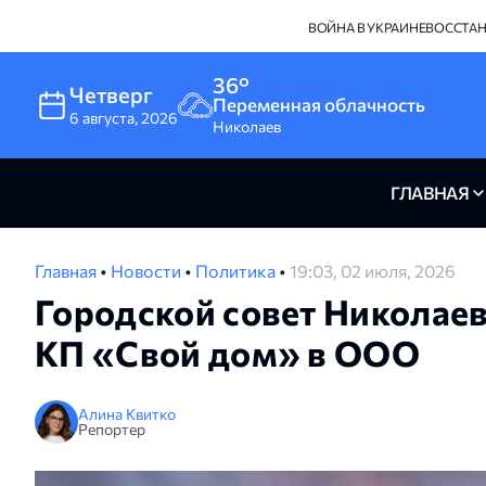
ВОЙНА В УКРАИНЕ
ВОССТА
36°
Четверг
Переменная облачность
6
августа
,
2026
Николаев
ГЛАВНАЯ
Главная
•
Новости
•
Политика
•
19:03, 02 июля, 2026
Городской совет Николаев
КП «Свой дом» в ООО
Алина Квитко
Репортер