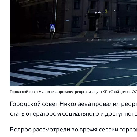
Городской совет Николаева провалил реорганизацию КП «Свой дом» в ОО
Городской совет Николаева провалил реор
стать оператором социального и доступног
Вопрос рассмотрели во время сессии горсо