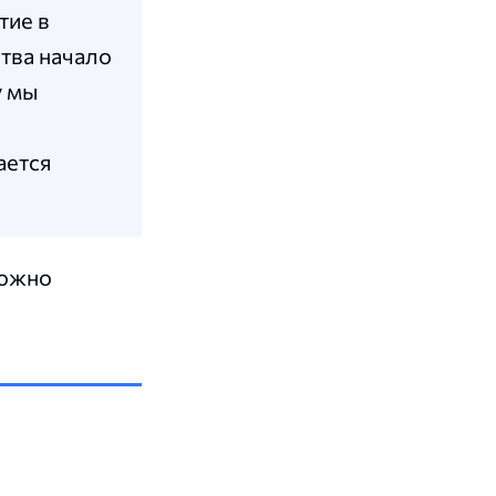
тие в
тва начало
у мы
ается
можно