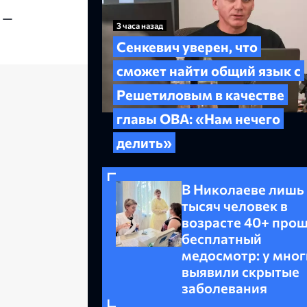
 —
3 часа назад
Сенкевич уверен, что
сможет найти общий язык с
Решетиловым в качестве
главы ОВА: «Нам нечего
делить»
В Николаеве лишь
тысяч человек в
возрасте 40+ про
бесплатный
медосмотр: у мног
выявили скрытые
заболевания