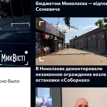
бюджетом Миколаєва — відпов
Сєнкевича
В Николаеве демонтировали
незаконное ограждение возле
остановки «Соборная»
жно было