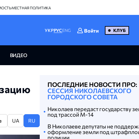
МОСТЬ
МЕСТНАЯ ПОЛИТИКА
Войти
УКР
РУС
ENG
КЛУБ
ВИДЕО
ПОСЛЕДНИЕ НОВОСТИ ПРО:
изацию
СЕССИЯ НИКОЛАЕВСКОГО
ГОРОДСКОГО СОВЕТА
Николаев передаст государству з
под трассой М-14
UA
RU
e
В Николаеве депутаты не поддерж
оформление земли под штрафпло
полиции