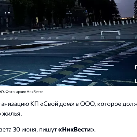
О. Фото: архив НикВести
ганизацию КП «Свой дом» в ООО, которое дол
о жилья.
вета 30 июня, пишут
«НикВести
».