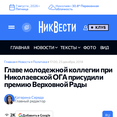
7
августа
,
2026
•
Николаев •
30.8°
Переменная
Пятница
облачность
КЛУБ
ГЛАВНАЯ
НОВОСТИ
ТЕКСТЫ
ФОТО
ВИДЕО
Главная
•
Новости
•
Политика
•
17:00, 23 декабря, 2014
Главе молодежной коллегии при
Николаевской ОГА присудили
премию Верховной Рады
Катерина Середа
Главный редактор
2K
RU
Добавить в Google