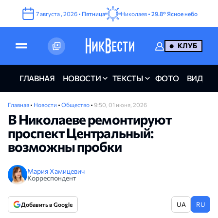
7
августа
,
2026
•
Пятница
Николаев •
29.8°
Ясное небо
КЛУБ
ГЛАВНАЯ
НОВОСТИ
ТЕКСТЫ
ФОТО
ВИДЕО
Главная
•
Новости
•
Общество
•
9:50, 01 июня, 2026
В Николаеве ремонтируют
проспект Центральный:
возможны пробки
Мария Хамицевич
Корреспондент
UA
RU
Добавить в Google