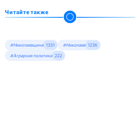
Читайте также
#Николаевщина
1331
#Николаев
1236
#Аграрная политика
222
Николаевская область вошла в
тройку лидеров по объемам
уборки ранних зерновых
культур
Новости Украины
•
Кристина Леонова
•
16:42, 05 Августа, 2026
открыть в новой вкладке