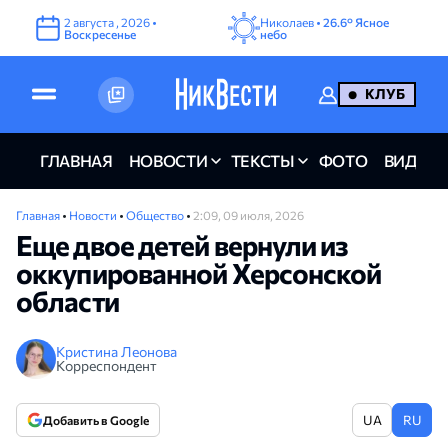
2
августа
,
2026
•
Николаев •
26.6°
Ясное
Воскресенье
небо
КЛУБ
ГЛАВНАЯ
НОВОСТИ
ТЕКСТЫ
ФОТО
ВИДЕО
Главная
•
Новости
•
Общество
•
2:09, 09 июля, 2026
Еще двое детей вернули из
оккупированной Херсонской
области
Кристина Леонова
Корреспондент
UA
RU
Добавить в Google