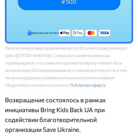
₴ 500
Безопасная оплата
Получателем пожертвований является ОО «Николаевский медиа
хаб» (ЕГРПОУ 45160758). Совершая пожертвование, вы
подтверждаете, что сумма не подлежит возврату и может быть
использована ОО на реализацию ее уставной деятельности, в том
числе на поддержку независимой журналистики и создание
общественно значимого контента.
Публичная оферта
.
Возвращение состоялось в рамках
инициативы Bring Kids Back UA при
содействии благотворительной
организации Save Ukraine.