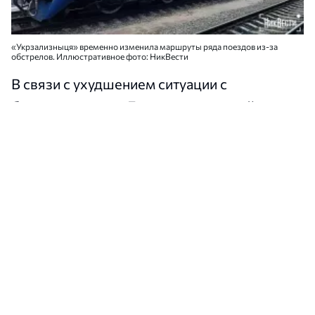
«Укрзализныця» временно изменила маршруты ряда поездов из-за
обстрелов. Иллюстративное фото: НикВести
В связи с ухудшением ситуации с
безопасностью в Днепропетровской,
Харьковской областях и на Запорожском
направлении
«Укрзалізниця»
временно
изменила маршруты ряда поездов. На
отдельных участках для пассажиров
организовали автобусные трансферы, а
часть рейсов ограничили или изменили по
маршруту.
Об этом
сообщает
«Укрзалізниця»
на своей