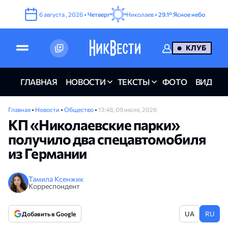
6
августа
,
2026
•
Четверг
Николаев •
29.1°
Ясное небо
КЛУБ
ГЛАВНАЯ
НОВОСТИ
ТЕКСТЫ
ФОТО
ВИДЕО
Главная
•
Новости
•
Общество
•
13:48, 09 июля, 2026
КП «Николаевские парки»
получило два спецавтомобиля
из Германии
Тамила Ксенжик
Корреспондент
UA
RU
Добавить в Google