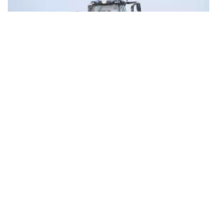
Николаевская область вошла в тройку лидеров по объемам уборки ранних
зерновых культур. Иллюстративное фото: НикВести
По объемам уборки ранних зерновых и
зернобобовых культур аграрии
Николаевской области вошли в тройку
лидеров в Украине.
Об этом
сообщили в
Николаевском