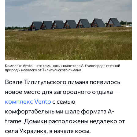
Комплекс Vento — это семь новых шале типа A-frame среди степной
природы недалеко от Тилигульского лимана
Возле Тилигульского лимана появилось
новое место для загородного отдыха —
комплекс Vento
с семью
комфортабельными шале формата A-
frame. Домики расположены недалеко от
села Украинка, в начале косы.