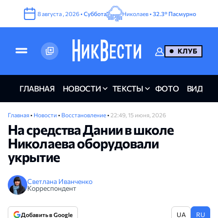
8
августа
,
2026
•
Суббота
Николаев •
32.3°
Пасмурно
КЛУБ
ГЛАВНАЯ
НОВОСТИ
ТЕКСТЫ
ФОТО
ВИДЕО
Главная
•
Новости
•
Восстановление
•
22:49, 15 июня, 2026
На средства Дании в школе
Николаева оборудовали
укрытие
Светлана Иванченко
Корреспондент
UA
RU
Добавить в Google