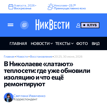
9
августа
,
2026
•
Николаев •
23.7°
Воскресенье
Преимущественно ясно
КЛУБ
ГЛАВНАЯ
НОВОСТИ
ТЕКСТЫ
ФОТО
ВИДЕО
Главная
•
Новости
•
Восстановление
•
20:25, 30 июня, 2026
В Николаеве «латают»
теплосети: где уже обновили
изоляцию и что ещё
ремонтируют
Светлана Иванченко
Корреспондент