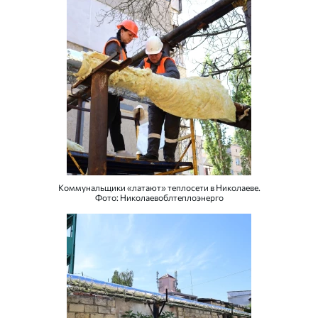
Коммунальщики «латают» теплосети в Николаеве.
Фото: Николаевоблтеплоэнерго