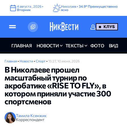
4
августа
,
2026
•
Николаев •
34.9°
Преимущественно
Вторник
ясно
КЛУБ
ГЛАВНАЯ
НОВОСТИ
ТЕКСТЫ
ФОТО
ВИДЕО
Главная
•
Новости
•
Спорт
•
15:27, 10 июня, 2026
В Николаеве прошел
масштабный турнир по
акробатике «RISE TO FLY», в
котором приняли участие 300
спортсменов
Тамила Ксенжик
Корреспондент