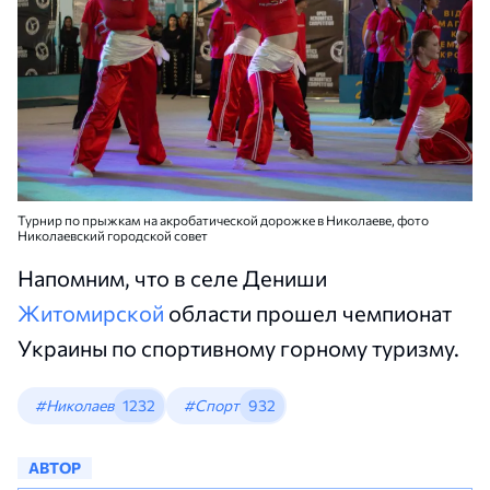
Турнир по прыжкам на акробатической дорожке в Николаеве, фото
Николаевский городской совет
Напомним, что в селе Дениши
Житомирской
области прошел чемпионат
Украины по спортивному горному туризму.
#Николаев
1232
#Спорт
932
АВТОР