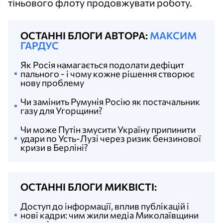
тіньового флоту продовжувати роботу.
ОСТАННІ БЛОГИ АВТОРА:
МАКСИМ
ГАРДУС
Як Росія намагається подолати дефіцит
пального - і чому кожне рішення створює
нову проблему
Чи замінить Румунія Росію як постачальник
газу для Угорщини?
Чи може Путін змусити Україну припинити
удари по Усть-Лузі через ризик бензинової
кризи в Берліні?
ОСТАННІ БЛОГИ МИКВІСТІ:
Доступ до інформації, вплив публікацій і
нові кадри: чим жили медіа Миколаївщини