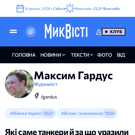
8
серпня
,
2026
•
Субота
Миколаїв •
23.3°
Ясне небо
КЛУБ
ГОЛОВНА
НОВИНИ
ТЕКСТИ
ФОТО
ВІДЕО
Максим Гардус
Журналіст
/gardus
#Війна в Україні
5527
#Бізнес та економіка
1034
Які саме танкери й за що уразили