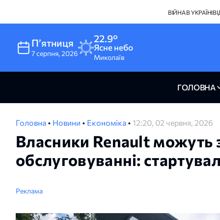
ВІЙНА В УКРАЇНІ
В
22.9°
Пʼятниця
Ясне небо
7
серпня
,
2026
Миколаїв
ГОЛОВНА
Головна
•
Новини
•
Економіка
•
12:20, 02 червня, 2026
Власники Renault можуть 
обслуговуванні: стартувал
Реклама