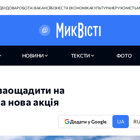
ІДБУДОВА
РОБОТА І ВАКАНСІЇ
БІЗНЕС ТА ЕКОНОМІКА
КУЛЬТУРА
НЕРУХОМІСТЬ
М
НОВИНИ
ТЕКСТИ
ФОТО
заощадити на
а нова акція
UA
R
Додати у Google