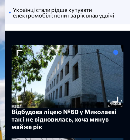
Українці стали рідше купувати
електромобілі: попит за рік впав удвічі
Відбудова ліцею №60 у Миколаєві
так і не відновилась, хоча минув
майже рік