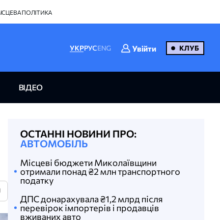
ІСЦЕВА ПОЛІТИКА
Увійти
УКР
РУС
ENG
КЛУБ
ВІДЕО
ОСТАННІ НОВИНИ ПРО:
АВТОМОБІЛЬ
Місцеві бюджети Миколаївщини
отримали понад ₴2 млн транспортного
податку
U
ДПС донарахувала ₴1,2 млрд після
перевірок імпортерів і продавців
вживаних авто