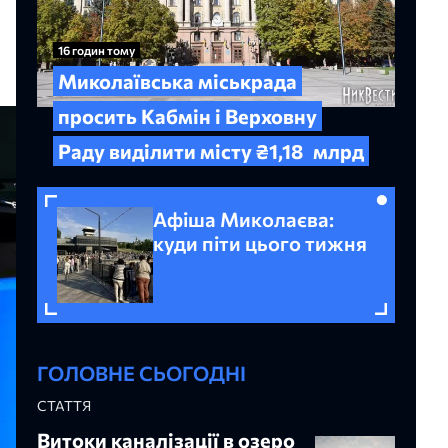
16 годин тому
Миколаївська міськрада
просить Кабмін і Верховну
Раду виділити місту ₴1,18
млрд
Афіша Миколаєва:
куди піти цього тижня
ГОЛОВНЕ СЬОГОДНІ
СТАТТЯ
Витоки каналізації в озеро