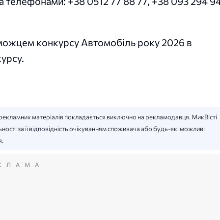
а телефонами: +38 0512 77 88 77, +38 093 294 9
ожцем конкурсу Автомобіль року 2026 в
урсу.
ть рекламних матеріалів покладається виключно на рекламодавця. МикВісті
ності за її відповідність очікуванням споживача або будь-які можливі
я.
КЛАМА