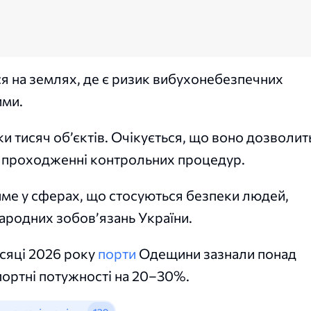
ся на землях, де є ризик вибухонебезпечних
ими.
и тисяч об’єктів. Очікується, що воно дозволит
на проходженні контрольних процедур.
име у сферах, що стосуються безпеки людей,
ародних зобов’язань України.
сяці 2026 року
порти
Одещини зазнали понад
спортні потужності на 20–30%.