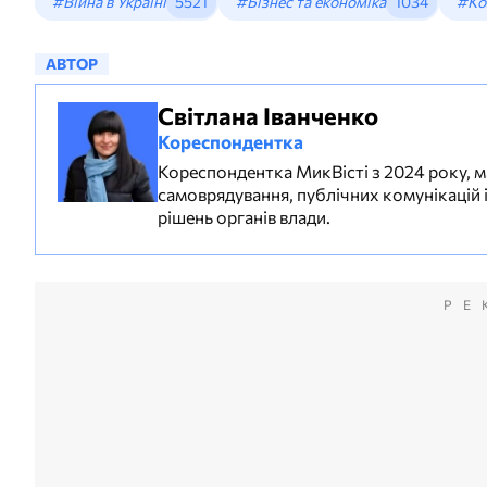
#Війна в Україні
5521
#Бізнес та економіка
1034
#Ком
АВТОР
Світлана Іванченко
Кореспондентка
Кореспондентка МикВісті з 2024 року, м
самоврядування, публічних комунікацій і
рішень органів влади.
РЕ