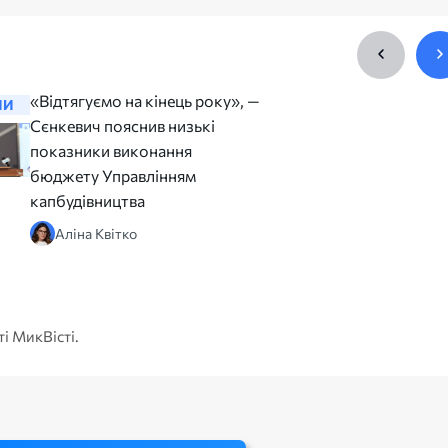
«Відтягуємо на кінець року», —
Афіша Ми
НИ
НОВИНИ
Сєнкевич пояснив низькі
цього т
показники виконання
Марія
бюджету Управлінням
капбудівництва
Аліна Квітко
ті МикВісті.