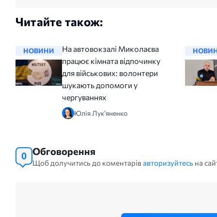
Читайте також:
На автовокзалі Миколаєва
НОВИНИ
НОВИ
працює кімната відпочинку
для військових: волонтери
шукають допомоги у
чергуваннях
Юлія Лук’яненко
Обговорення
0
Щоб долучитись до коментарів
авторизуйтесь
на сай