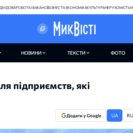
ІДБУДОВА
РОБОТА І ВАКАНСІЇ
БІЗНЕС ТА ЕКОНОМІКА
КУЛЬТУРА
НЕРУХОМІСТЬ
М
НОВИНИ
ТЕКСТИ
ФОТО
ля підприємств, які
в
UA
R
Додати у Google