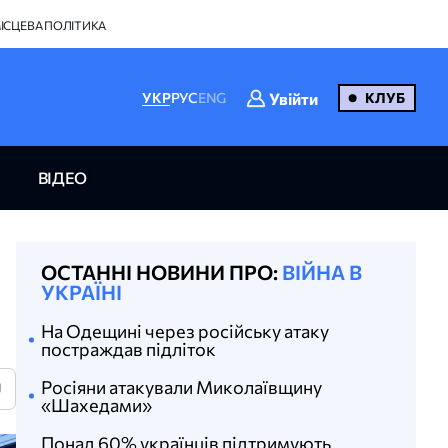
ІСЦЕВА ПОЛІТИКА
Увійти
УКР
РУС
ENG
КЛУБ
ВІДЕО
ОСТАННІ НОВИНИ ПРО:
ВІЙНА В
УКРАЇНІ
На Одещині через російську атаку
постраждав підліток
Росіяни атакували Миколаївщину
U
«Шахедами»
Понад 60% українців підтримують