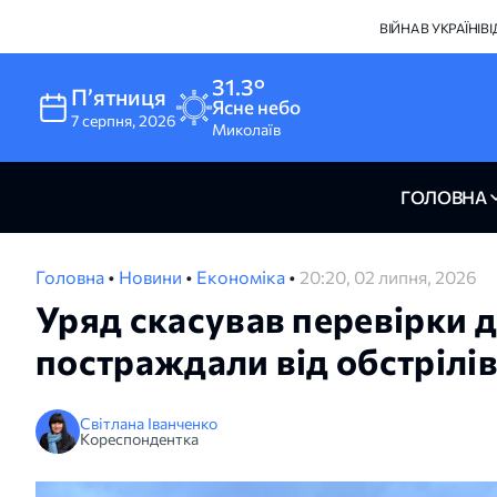
ВІЙНА В УКРАЇНІ
В
31.3°
Пʼятниця
Ясне небо
7
серпня
,
2026
Миколаїв
ГОЛОВНА
Головна
•
Новини
•
Економіка
•
20:20, 02 липня, 2026
Уряд скасував перевірки д
постраждали від обстрілі
Світлана Іванченко
Кореспондентка