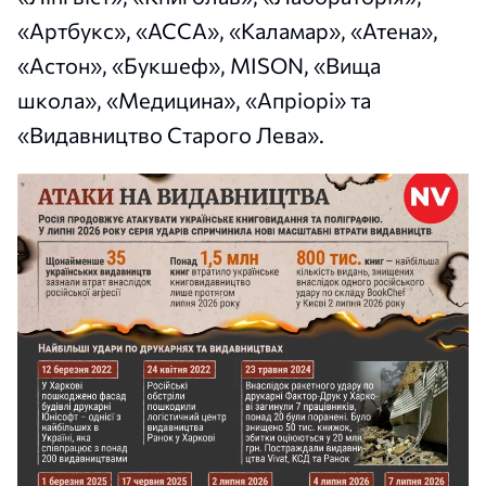
«Артбукс», «АССА», «Каламар», «Атена»,
«Астон», «Букшеф», MISON, «Вища
школа», «Медицина», «Апріорі» та
«Видавництво Старого Лева».