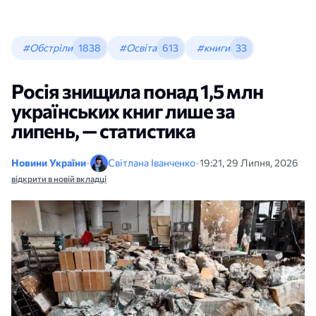
#Обстріли
1838
#Освіта
613
#книги
33
Росія знищила понад 1,5 млн
українських книг лише за
липень, — статистика
Новини України
•
Світлана Іванченко
•
19:21, 29 Липня, 2026
відкрити в новій вкладці