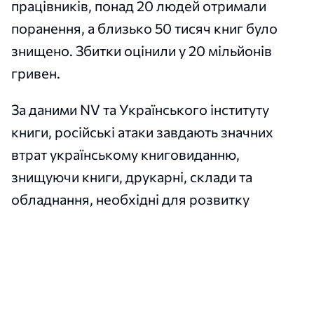
працівників, понад 20 людей отримали
поранення, а близько 50 тисяч книг було
знищено. Збитки оцінили у 20 мільйонів
гривен.
За даними NV та Українського інституту
книги, російські атаки завдають значних
втрат українському книговиданню,
знищуючи книги, друкарні, склади та
обладнання, необхідні для розвитку
культури й освіти.
Нагадаємо, що у ніч проти 19 липня
російські війська завдали
масованого
ракетного удару
по Києву та Київській