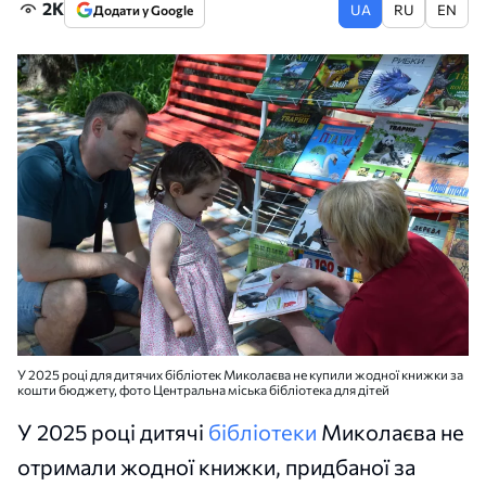
2K
UA
RU
EN
Додати у Google
У 2025 році для дитячих бібліотек Миколаєва не купили жодної книжки за
кошти бюджету, фото Центральна міська бібліотека для дітей
У 2025 році дитячі
бібліотеки
Миколаєва не
отримали жодної книжки, придбаної за