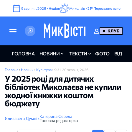
9
серпня
,
2026
•
Неділя
Миколаїв •
21°
Переважно ясно
КЛУБ
ГОЛОВНА
НОВИНИ
ТЕКСТИ
ФОТО
ВІДЕО
Головна
•
Новини
•
Культура
•
9:31, 20 червня, 2026
У 2025 році для дитячих
бібліотек Миколаєва не купили
жодної книжки коштом
бюджету
Катерина Середа
Єлизавета Думнік
Головна редакторка