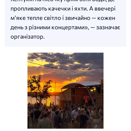
пропливають качечки і яхти. А ввечері
мʼяке тепле світло і звичайно — кожен
день з різними концертами», — зазначає
організатор.