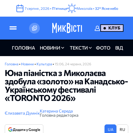
7
серпня
,
2026
•
Пʼятниця
Миколаїв •
32°
Ясне небо
КЛУБ
ГОЛОВНА
НОВИНИ
ТЕКСТИ
ФОТО
ВІДЕО
Головна
•
Новини
•
Культура
•
15:06, 24 червня, 2026
Юна піаністка з Миколаєва
здобула «золото» на Канадсько-
Українському фестивалі
«TORONTO 2026»
Катерина Середа
Єлизавета Думнік
Головна редакторка
UA
RU
Додати у Google