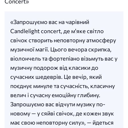
Concert»
«Запрошуємо вас на чарівний
Candlelight concert, де м'яке світло
свічок створить неповторну атмосферу
музичної магії. Цього вечора скрипка,
віолончель та фортепіано візьмуть вас у
музичну подорож від класики до
сучасних шедеврів. Це вечір, який
поєднує минуле та сучасність, класичну
велич і сучасну емоційну глибину.
Запрошуємо вас відчути музику по-
новому — у сяйві свічок, де кожен звук
має свою неповторну силу», — йдеться