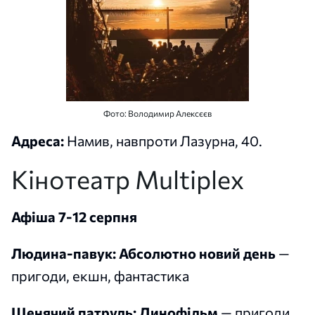
Фото: Володимир Алексєєв
Адреса:
Намив, навпроти Лазурна, 40.
Кінотеатр Multiplex
Афіша 7-12
серпня
Людина-павук: Абсолютно новий день
—
пригоди, екшн, фантастика
Щенячий патруль: Динофільм
— пригоди,