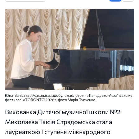
Юна піаністка з Миколаєва здобула «золото» на Канадсько-Українському
фестивалі «TORONTO 2026», фото Марія Пупченко
Вихованка Дитячої музичної школи №2
Миколаєва Таїсія Страдомська стала
лауреаткою І ступеня міжнародного