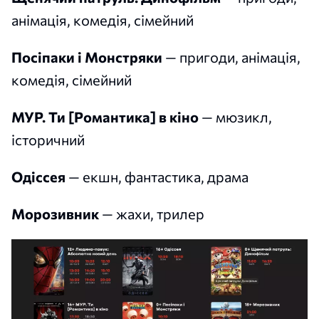
анімація, комедія, сімейний
Посіпаки і Монстряки
— пригоди, анімація,
комедія, сімейний
МУР. Ти [Романтика] в кіно
— мюзикл,
історичний
Одіссея
— екшн, фантастика, драма
Морозивник
— жахи, трилер