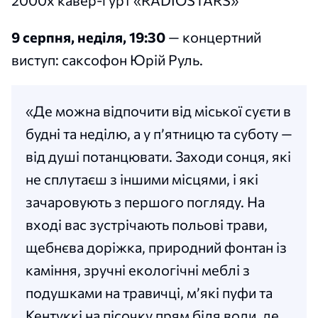
9 серпня, неділя, 19:30
— концертний
виступ: саксофон Юрій Руль.
«Де можна відпочити від міської суєти в
будні та неділю, а у пʼятницю та суботу —
від душі потанцювати. Заходи сонця, які
не сплутаєш з іншими місцями, і які
зачаровують з першого погляду. На
вході вас зустрічають польові трави,
щебнєва доріжка, природний фонтан із
каміння, зручні екологічні меблі з
подушками на травичці, мʼякі пуфи та
Кентуккі на пісочку прям біля води, де