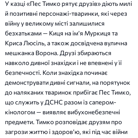
У казці «Пес Тимко рятує друзів» діють милі
й позитивні персонажі-тваринки, які через
війну у великому місті залишилися
безхатьками — Киця на ім’я Муркиця та
Криса Люсіль, а також досвідчена вулична
мешканка Ворона. Друзі збираються
навколо дивної знахідки і не впевнені у її
безпечності. Коли знахідка починає
демонструвати дивні сигнали, на порятунок
до наляканих тваринок прибігає Пес Тимко,
що служить у ДСНС разом із сапером-
кінологом — виявляє вибухонебезпечні
предмети. Тимко розповідає друзям про
загрози життю і здоров’ю, які під час війни