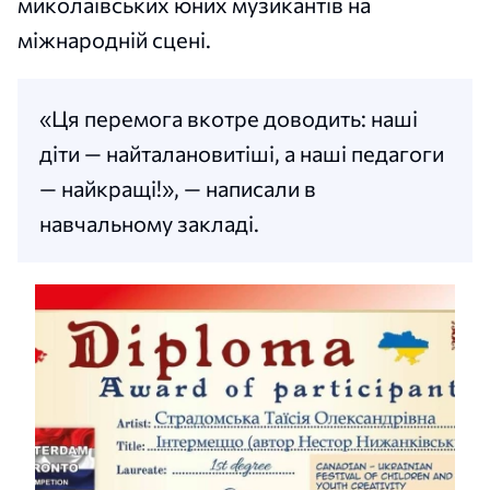
миколаївських юних музикантів на
міжнародній сцені.
«Ця перемога вкотре доводить: наші
діти — найталановитіші, а наші педагоги
— найкращі!», — написали в
навчальному закладі.