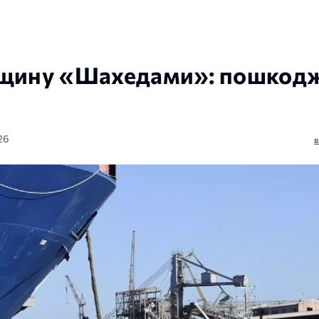
ївщину «Шахедами»: пошкод
26
в