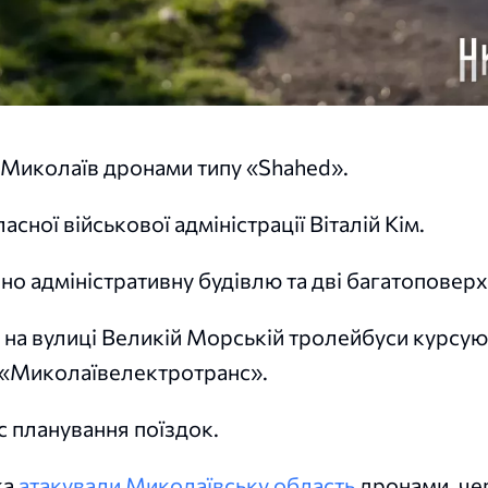
и Миколаїв дронами типу «Shahed».
сної військової адміністрації Віталій Кім.
о адміністративну будівлю та дві багатоповерх
у на вулиці Великій Морській тролейбуси курсую
 «Миколаївелектротранс».
с планування поїздок.
ка
атакували Миколаївську область
дронами, че