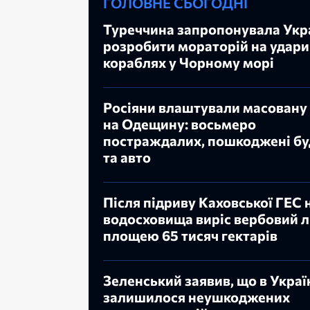
ГОЛОВНЕ СЬОГОДНІ
Туреччина запропонувала Укра
розробити мораторій на удари
кораблях у Чорному морі
Росіяни влаштували масовану
на Одещину: восьмеро
постраждалих, пошкоджені б
та авто
Після підриву Каховської ГЕС н
водосховища виріс вербовий л
площею 65 тисяч гектарів
Зеленський заявив, що в Украї
залишилося неушкоджених