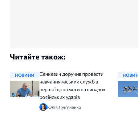
Читайте також:
Сєнкевич доручив провести
НОВИНИ
НОВИ
навчання міських служб з
першої допомоги на випадок
російських ударів
Юлія Лук’яненко