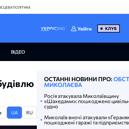
ІСЦЕВА ПОЛІТИКА
Увійти
УКР
РУС
ENG
КЛУБ
ВІДЕО
ОСТАННІ НОВИНИ ПРО:
ОБСТ
будівлю
МИКОЛАЄВА
Росія атакувала Миколаївщину
«Шахедами»: пошкоджено цивіль
судно
UA
RU
e
Миколаїв вночі атакували «Гераня
пошкоджені гаражі та підприємст