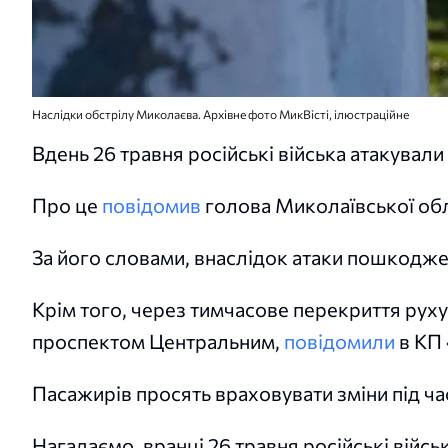
Наслідки обстрілу Миколаєва. Архівне фото МикВісті, ілюстраційне
Вдень 26 травня російські війська атакувал
Про це
повідомив
голова Миколаївської обла
За його словами, внаслідок атаки пошкоджен
Крім того, через тимчасове перекриття рух
проспектом Центральним,
повідомили
в КП
Пасажирів просять враховувати зміни під ча
Нагадаємо, вранці 26 травня російські війсь