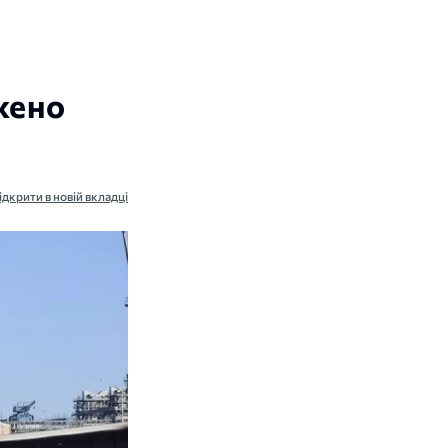
жено
ідкрити в новій вкладці