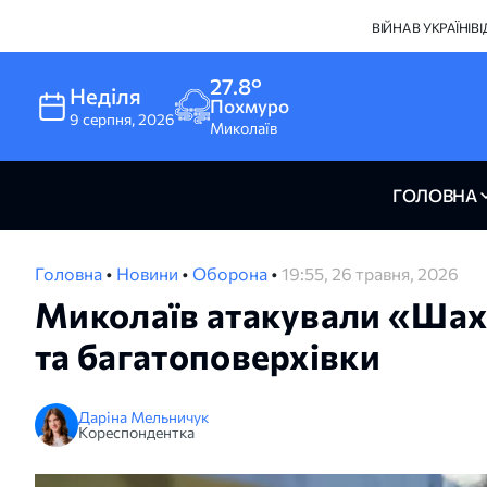
ВІЙНА В УКРАЇНІ
В
27.8°
Неділя
Похмуро
9
серпня
,
2026
Миколаїв
ГОЛОВНА
Головна
•
Новини
•
Оборона
•
19:55, 26 травня, 2026
Миколаїв атакували «Ша
та багатоповерхівки
Даріна Мельничук
Кореспондентка