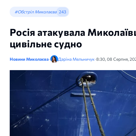
#Обстріл Миколаєва
243
Росія атакувала Микола
цивільне судно
Новини Миколаєва
•
Даріна Мельничук
•
8:30, 08 Серпня, 20