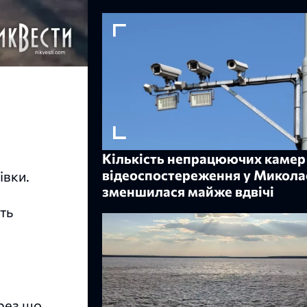
Кількість непрацюючих камер
відеоспостереження у Микола
івки.
зменшилася майже вдвічі
ть
рез що