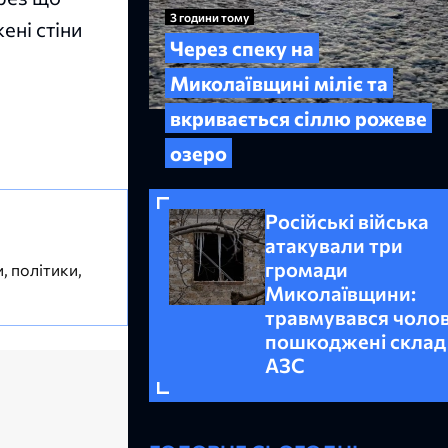
3 години тому
ені стіни
Через спеку на
Миколаївщині міліє та
вкривається сіллю рожеве
озеро
Російські війська
атакували три
громади
, політики,
Миколаївщини:
травмувався чолов
пошкоджені склад
АЗС