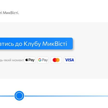
ті МикВісті.
тись до Клубу МикВісті
дь-який момент