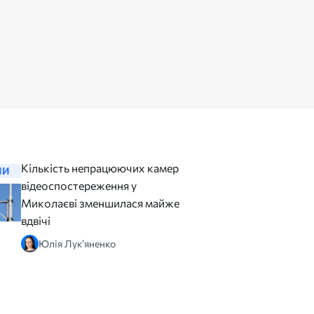
Кількість непрацюючих камер
Омбудсма
НИ
НОВИНИ
відеоспостереження у
більшіст
Миколаєві зменшилася майже
порушен
вдвічі
надходит
військов
Юлія Лук’яненко
безвісти
Дарін