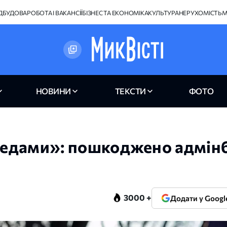
ІДБУДОВА
РОБОТА І ВАКАНСІЇ
БІЗНЕС ТА ЕКОНОМІКА
КУЛЬТУРА
НЕРУХОМІСТЬ
М
НОВИНИ
ТЕКСТИ
ФОТО
хедами»: пошкоджено адмін
3000 +
Додати у Googl