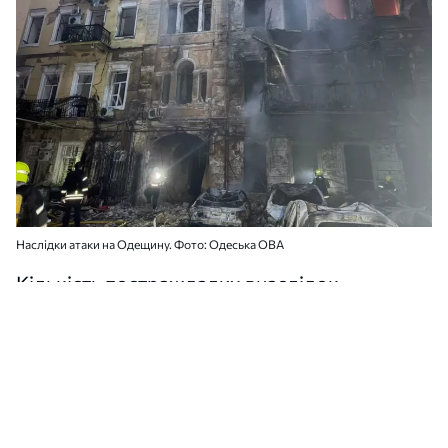
Наслідки атаки на Одещину. Фото: Одеська ОВА
Кількість постраждалих внаслідок
російської атаки на Одеську область
збільшилася до дев'яти. Всі люди
госпіталізовані у стані середньої тяжкості.
Про це
повідомив
голова Одеської