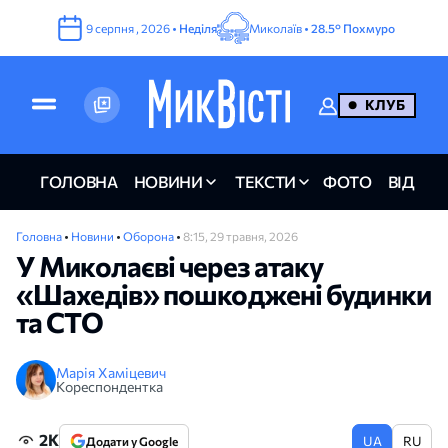
9
серпня
,
2026
•
Неділя
Миколаїв •
28.5°
Похмуро
КЛУБ
ГОЛОВНА
НОВИНИ
ТЕКСТИ
ФОТО
ВІДЕО
Головна
•
Новини
•
Оборона
•
8:15, 29 травня, 2026
У Миколаєві через атаку
«Шахедів» пошкоджені будинки
та СТО
Марія Хаміцевич
Кореспондентка
2K
UA
RU
Додати у Google