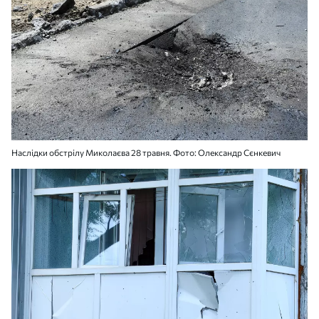
Наслідки обстрілу Миколаєва 28 травня. Фото: Олександр Сєнкевич