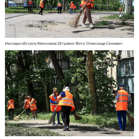
Наслідки обстрілу Миколаєва 28 травня. Фото: Олександр Сєнкевич