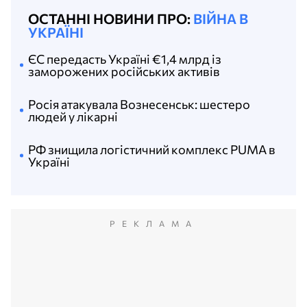
ОСТАННІ НОВИНИ ПРО:
ВІЙНА В
УКРАЇНІ
ЄС передасть Україні €1,4 млрд із
заморожених російських активів
Росія атакувала Вознесенськ: шестеро
людей у лікарні
РФ знищила логістичний комплекс PUMA в
Україні
РЕКЛАМА