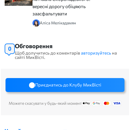
вересні дорогу обіцяють
заасфальтувати
Аліса Мелікадамян
Обговорення
0
Щоб долучитись до коментарів
авторизуйтесь
на
сайті МикВісті.
Приєднатись до Клубу МикВісті
Можете скасувати у будь-який момент