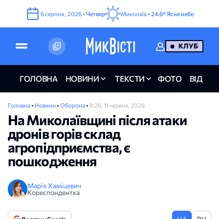
6
серпня
,
2026
•
Четвер
Миколаїв •
24.6°
Ясне небо
КЛУБ
ГОЛОВНА
НОВИНИ
ТЕКСТИ
ФОТО
ВІДЕО
Головна
•
Новини
•
Оборона
•
8:26, 11 червня, 2026
На Миколаївщині після атаки
дронів горів склад
агропідприємства, є
пошкодження
Марія Хаміцевич
Кореспондентка
UA
RU