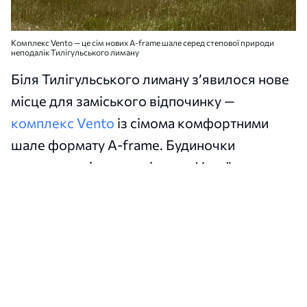
Комплекс Vento — це сім нових A-frame шале серед степової природи
неподалік Тилігульського лиману
Біля Тилігульського лиману з’явилося нове
місце для заміського відпочинку —
комплекс Vento
із сімома комфортними
шале формату A-frame. Будиночки
розташовані неподалік села Українка, на
початку коси.
Сюди можна приїхати на вихідні, відпочити
від міського шуму та провести кілька днів
серед степової природи біля води.
Водночас гостям не доведеться