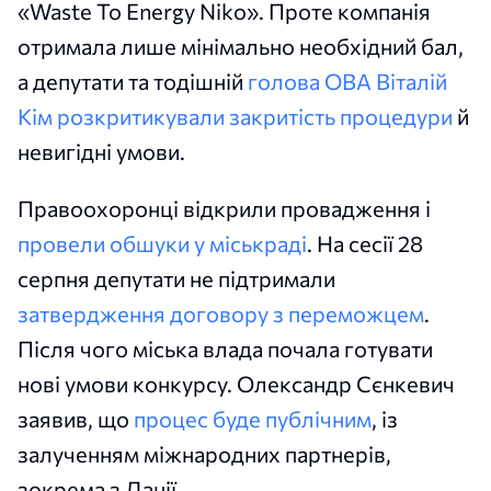
«Waste To Energy Niko». Проте компанія
отримала лише мінімально необхідний бал,
а депутати та тодішній
голова ОВА Віталій
Кім
розкритикували закритість процедури
й
невигідні умови.
Правоохоронці відкрили провадження і
провели обшуки у міськраді
. На сесії 28
серпня депутати не підтримали
затвердження договору з переможцем
.
Після чого міська влада почала готувати
нові умови конкурсу. Олександр Сєнкевич
заявив, що
процес буде публічним
, із
залученням міжнародних партнерів,
зокрема з Данії.