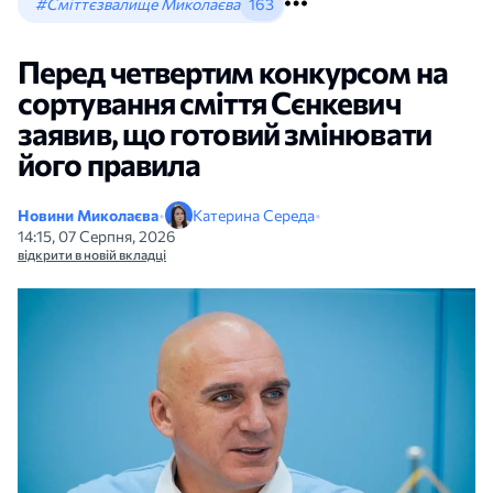
#Сміттєзвалище Миколаєва
163
Перед четвертим конкурсом на
сортування сміття Сєнкевич
заявив, що готовий змінювати
його правила
Новини Миколаєва
•
Катерина Середа
•
14:15, 07 Серпня, 2026
відкрити в новій вкладці