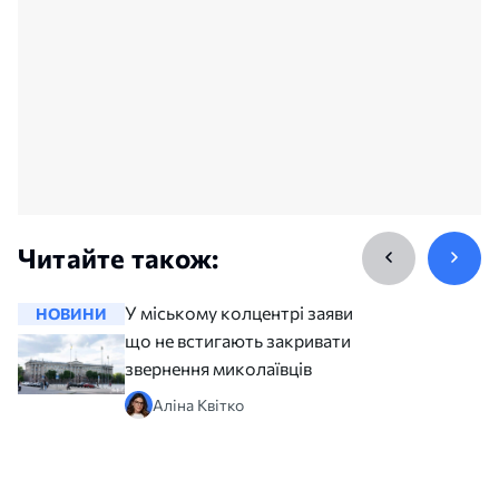
Читайте також:
У міському колцентрі заявили,
НОВИНИ
НОВИНИ
що не встигають закривати всі
звернення миколаївців
Аліна Квітко