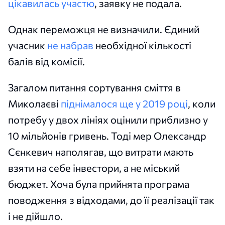
цікавилась участю
, заявку не подала.
Однак переможця не визначили. Єдиний
учасник
не набрав
необхідної кількості
балів від комісії.
Загалом питання сортування сміття в
Миколаєві
піднімалося ще у 2019 році
, коли
потребу у двох лініях оцінили приблизно у
10 мільйонів гривень. Тоді мер Олександр
Сєнкевич наполягав, що витрати мають
взяти на себе інвестори, а не міський
бюджет. Хоча була прийнята програма
поводження з відходами, до її реалізації так
і не дійшло.