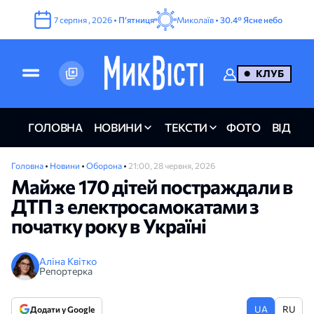
7
серпня
,
2026
•
Пʼятниця
Миколаїв •
30.4°
Ясне небо
КЛУБ
ГОЛОВНА
НОВИНИ
ТЕКСТИ
ФОТО
ВІДЕО
Головна
•
Новини
•
Оборона
•
21:00, 28 червня, 2026
Майже 170 дітей постраждали в
ДТП з електросамокатами з
початку року в Україні
Аліна Квітко
Репортерка
UA
RU
Додати у Google