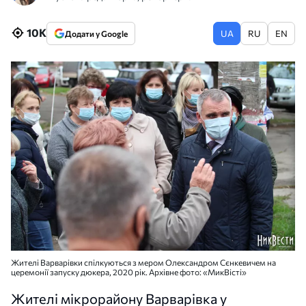
10K
UA
RU
EN
Додати у Google
Жителі Варварівки спілкуються з мером Олександром Сєнкевичем на
церемонії запуску дюкера, 2020 рік. Архівне фото: «МикВісті»
Жителі мікрорайону Варварівка у