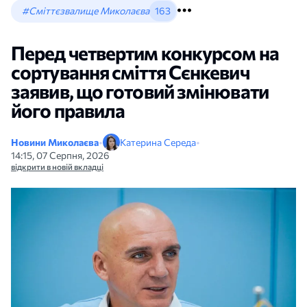
#Сміттєзвалище Миколаєва
163
Перед четвертим конкурсом на
сортування сміття Сєнкевич
заявив, що готовий змінювати
його правила
Новини Миколаєва
•
Катерина Середа
•
14:15, 07 Серпня, 2026
відкрити в новій вкладці