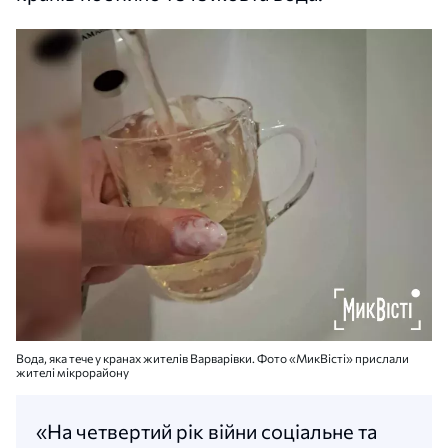
Вода, яка тече у кранах жителів Варварівки. Фото «МикВісті» прислали
жителі мікрорайону
«На четвертий рік війни соціальне та