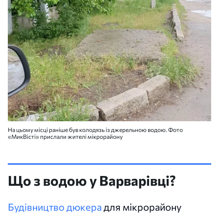
На цьому місці раніше був колодязь із джерельною водою. Фото
«МикВісті» прислали жителі мікрорайону
Що з водою у Варварівці?
Будівництво дюкера
для мікрорайону