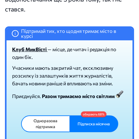
стався.
Підтримай тих, хто щодня тримає місто в
i
курсі
Клуб МикВісті
— місце, де читач і редакція по
один бік.
Учасники мають закритий чат, ексклюзивну
розсилку із залаштунків життя журналістів,
бачать новини раніше й впливають на зміни.
Приєднуйся.
Разом тримаємо місто світлим
Одноразова
Підписка місячна
підтримка