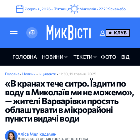
7
серпня
,
2026
•
Пʼятниця
Миколаїв •
27.2°
Ясне небо
КЛУБ
ГОЛОВНА
НОВИНИ
ТЕКСТИ
ФОТО
ВІДЕО
Головна
•
Новини
•
Інциденти
•
11:30, 19 травня, 2025
«В кранах тече ситро. Їздити по
воду в Миколаїв ми не можемо»,
— жителі Варварівки просять
облаштувати в мікрорайоні
пункти видачі води
Аліса Мелікадамян
Випускова редакторка, репортерка