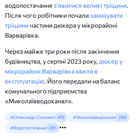
водопостачання
з'явилися великі тріщини
.
Після чого робітники почали
замазувати
тріщини
частини дюкера у мікрорайоні
Варварівка.
Через майже три роки після закінчення
будівництва, у серпні 2023 року,
дюкер у
мікрорайоні Варварівка ввели в
експлуатацію
. Його передали на баланс
комунального підприємства
«Миколаївводоканал».
#Олександр Сєнкевич
475
#Миколаївводоканал
288
#Водопостачання
285