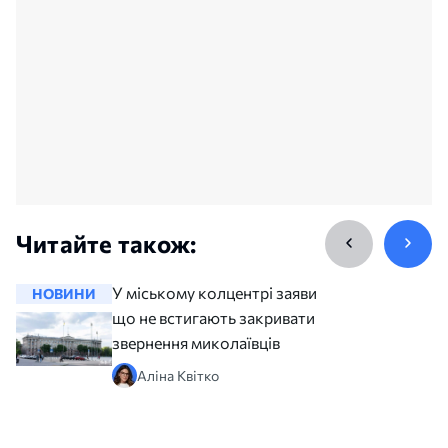
Читайте також:
У міському колцентрі заявили,
НОВИНИ
НОВИНИ
що не встигають закривати всі
звернення миколаївців
Аліна Квітко