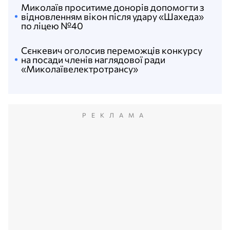
Миколаїв проситиме донорів допомогти з
відновленням вікон після удару «Шахеда»
по ліцею №40
Сєнкевич оголосив переможців конкурсу
на посади членів наглядової ради
«Миколаївелектротрансу»
РЕКЛАМА