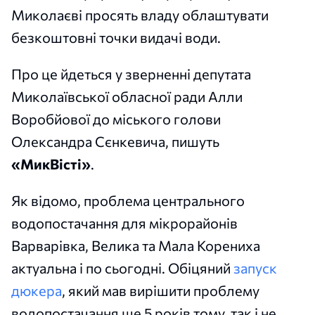
Миколаєві просять владу облаштувати
безкоштовні точки видачі води.
Про це йдеться у зверненні депутата
Миколаївської обласної ради Алли
Воробйової до міського голови
Олександра Сєнкевича, пишуть
«МикВісті»
.
Як відомо, проблема центрального
водопостачання для мікрорайонів
Варварівка, Велика та Мала Корениха
актуальна і по сьогодні. Обіцяний
запуск
дюкера
, який мав вирішити проблему
водопостачання ще 5 років тому, так і не