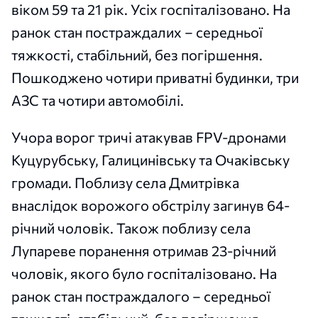
віком 59 та 21 рік. Усіх госпіталізовано. На
ранок стан постраждалих – середньої
тяжкості, стабільний, без погіршення.
Пошкоджено чотири приватні будинки, три
АЗС та чотири автомобілі.
Учора ворог тричі атакував FPV-дронами
Куцурубську, Галицинівську та Очаківську
громади. Поблизу села Дмитрівка
внаслідок ворожого обстрілу загинув 64-
річний чоловік. Також поблизу села
Лупареве поранення отримав 23-річний
чоловік, якого було госпіталізовано. На
ранок стан постраждалого – середньої