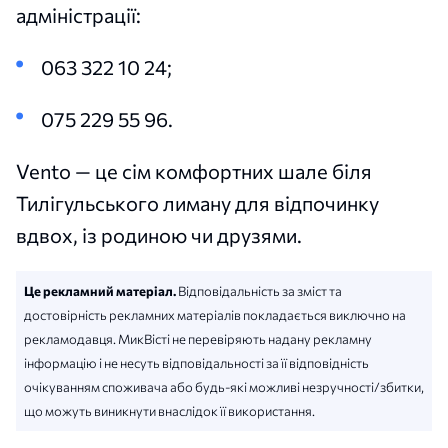
адміністрації:
063 322 10 24;
075 229 55 96.
Vento — це сім комфортних шале біля
Тилігульського лиману для відпочинку
вдвох, із родиною чи друзями.
Це рекламний матеріал.
Відповідальність за зміст та
достовірність рекламних матеріалів покладається виключно на
рекламодавця. МикВісті не перевіряють надану рекламну
інформацію і не несуть відповідальності за її відповідність
очікуванням споживача або будь-які можливі незручності/збитки,
що можуть виникнути внаслідок її використання.