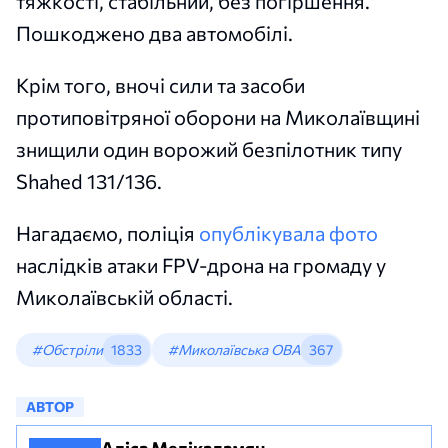
тяжкості, стабільний, без погіршення.
Пошкоджено два автомобілі.
Крім того, вночі сили та засоби
протиповітряної оборони на Миколаївщині
знищили один ворожий безпілотник типу
Shahed 131/136.
Нагадаємо, поліція
опублікувала фото
наслідків атаки FPV-дрона на громаду у
Миколаївській області.
#Обстріли
1833
#Миколаївська ОВА
367
АВТОР
Аліса Мелікадамян