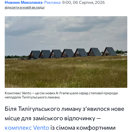
Новини Миколаєва
•
Реклама
•
9:00, 06 Серпня, 2026
відкрити в новій вкладці
Комплекс Vento — це сім нових A-frame шале серед степової природи
неподалік Тилігульського лиману
Біля Тилігульського лиману з’явилося нове
місце для заміського відпочинку —
комплекс Vento
із сімома комфортними