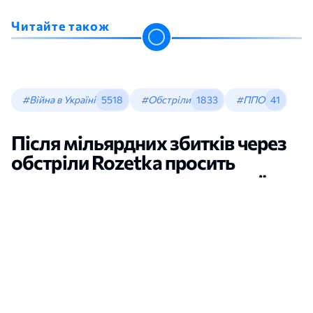
Читайте також
#Війна в Україні
5518
#Обстріли
1833
#ППО
41
Після мільярдних збитків через
обстріли Rozetka просить
спростити правила приватної
ППО для бізнесу
Новини України
•
Марія Хаміцевич
•
15:05, 06 Серпня, 2026
відкрити в новій вкладці