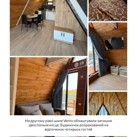
На другому рівні шале Vento облаштували затишне
двоспальне місце. Будиночок розрахований на
відпочинок чотирьох гостей