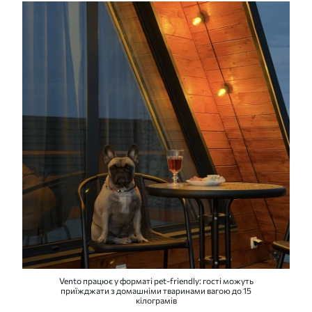
Vento працює у форматі pet-friendly: гості можуть
приїжджати з домашніми тваринами вагою до 15
кілограмів