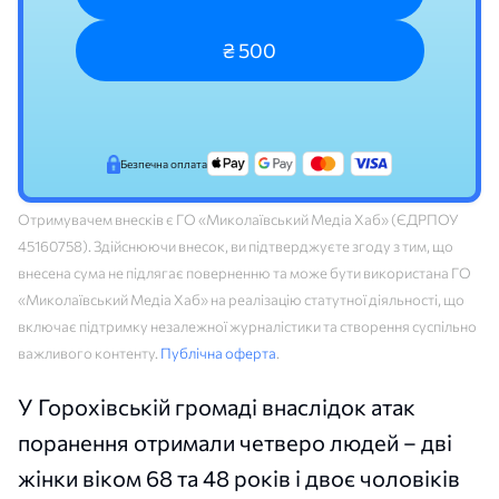
₴ 500
Безпечна оплата
Отримувачем внесків є ГО «Миколаївський Медіа Хаб» (ЄДРПОУ
45160758). Здійснюючи внесок, ви підтверджуєте згоду з тим, що
внесена сума не підлягає поверненню та може бути використана ГО
«Миколаївський Медіа Хаб» на реалізацію статутної діяльності, що
включає підтримку незалежної журналістики та створення суспільно
важливого контенту.
Публічна оферта
.
У Горохівській громаді внаслідок атак
поранення отримали четверо людей – дві
жінки віком 68 та 48 років і двоє чоловіків