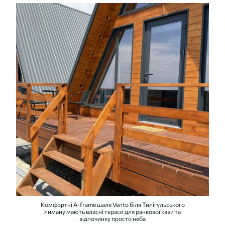
Комфортні A-frame шале Vento біля Тилігульського
лиману мають власні тераси для ранкової кави та
відпочинку просто неба