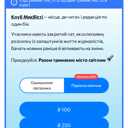
i
курсі
Клуб МикВісті
— місце, де читач і редакція по
один бік.
Учасники мають закритий чат, ексклюзивну
розсилку із залаштунків життя журналістів,
бачать новини раніше й впливають на зміни.
Приєднуйся.
Разом тримаємо місто світлим
Одноразова
Підписка місячна
підтримка
₴ 100
₴ 250