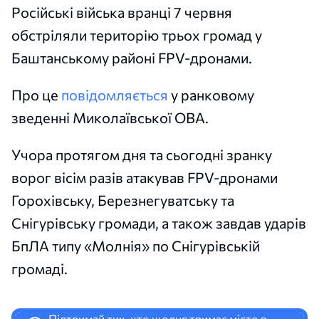
Російські війська вранці 7 червня
обстріляли територію трьох громад у
Баштанському районі FPV-дронами.
Про це
повідомляється
у ранковому
зведенні Миколаївської ОВА.
Учора протягом дня та сьогодні зранку
ворог вісім разів атакував FPV-дронами
Горохівську, Березнегуватську та
Снігурівську громади, а також завдав ударів
БпЛА типу «Молнія» по Снігурівській
громаді.
Підтримай тих, хто щодня тримає місто в