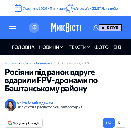
7
серпня
,
2026
•
Пʼятниця
Миколаїв •
22.9°
Ясне небо
КЛУБ
ГОЛОВНА
НОВИНИ
ТЕКСТИ
ФОТО
ВІДЕО
Головна
•
Новини
•
Інциденти
•
9:00, 07 червня, 2026
Росіяни під ранок вдруге
вдарили FPV-дронами по
Баштанському району
Аліса Мелікадамян
Випускова редакторка, репортерка
UA
RU
Додати у Google