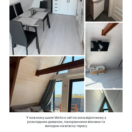
У кожному шале Vento є світла зона відпочинку з
розкладним диваном, панорамними вікнами та
виходом на власну терасу