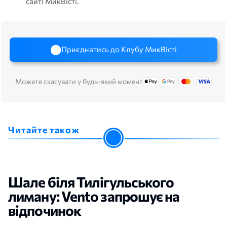
сайті МикВісті.
Приєднатись до Клубу МикВісті
Можете скасувати у будь-який момент
Читайте також
Шале біля Тилігульського
лиману: Vento запрошує на
відпочинок