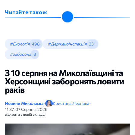
Читайте також
#Екологія
498
#Держекоінспекція
331
#заборона
8
З 10 серпня на Миколаївщині та
Херсонщині заборонять ловити
раків
Новини Миколаєва
•
Кристина Леонова
•
11:37, 07 Серпня, 2026
відкрити в новій вкладці