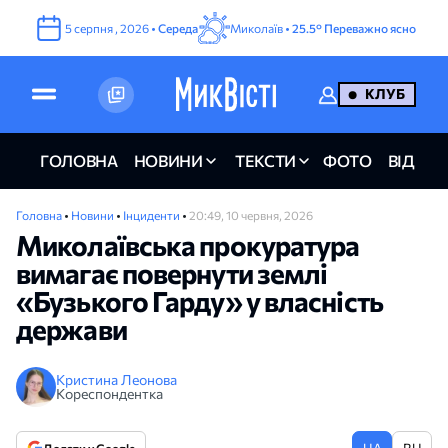
5
серпня
,
2026
•
Середа
Миколаїв •
25.5°
Переважно ясно
КЛУБ
ГОЛОВНА
НОВИНИ
ТЕКСТИ
ФОТО
ВІДЕО
Головна
•
Новини
•
Інциденти
•
20:49, 10 червня, 2026
Миколаївська прокуратура
вимагає повернути землі
«Бузького Гарду» у власність
держави
Кристина Леонова
Кореспондентка
UA
RU