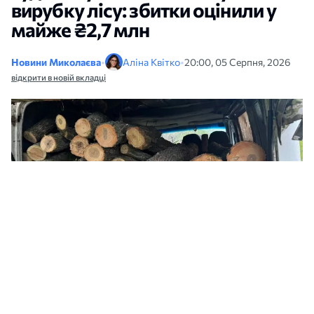
вирубку лісу: збитки оцінили у
майже ₴2,7 млн
Новини Миколаєва
•
Аліна Квітко
•
20:00, 05 Серпня, 2026
відкрити в новій вкладці
Понад 90 дерев і збитки на ₴2,7 мільйона: на Миколаївщині судитимуть
сімох чоловіків. Фото: прокуратура
На Первомайщині
судитимуть
сімох