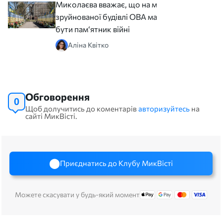
Миколаєва вважає, що на місці
зруйнованої будівлі ОВА має
бути пам‘ятник війні
Аліна Квітко
Обговорення
0
Щоб долучитись до коментарів
авторизуйтесь
на
сайті МикВісті.
Приєднатись до Клубу МикВісті
Можете скасувати у будь-який момент