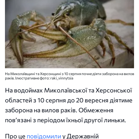
На Миколаївщині та Херсонщині з 10 серпня почне діяти заборона на вилов
раків. Ілюстративне фото: raki_vinnytsia
На водоймах Миколаївської та Херсонської
областей з 10 серпня до 20 вересня діятиме
заборона на вилов раків. Обмеження
пов’язані з періодом їхньої другої линьки.
Про це
повідомили
у Державній