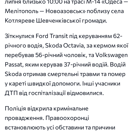
липня близько 10:00 на трасі М-14 «Одеса —
Мелітополь — Новоазовськ» поблизу села
Котляреве Шевченківської громади.
Зіткнулися Ford Transit під керуванням 62-
річного водія, Skoda Octavia, за кермом якої
перебував 56-річний чоловік, та Volkswagen
Passat, яким керував 37-річний водій. Водій
Skoda отримав смертельні травми та помер
у кареті швидкої допомоги. Інші учасники
ДТП від госпіталізації відмовилися.
Поліція відкрила кримінальне
провадження. Правоохоронці
встановлюють усі обставини та причини