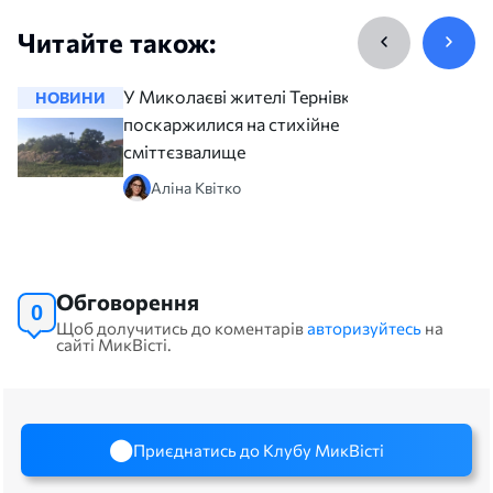
Читайте також:
У Миколаєві жителі Тернівки
НОВИНИ
НОВИНИ
поскаржилися на стихійне
сміттєзвалище
Аліна Квітко
Обговорення
0
Щоб долучитись до коментарів
авторизуйтесь
на
сайті МикВісті.
Приєднатись до Клубу МикВісті