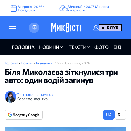
3
серпня
,
2026
•
Миколаїв •
28.7°
Мінлива
Понеділок
хмарність
КЛУБ
ГОЛОВНА
НОВИНИ
ТЕКСТИ
ФОТО
ВІДЕО
Головна
•
Новини
•
Інциденти
•
16:22, 02 липня, 2026
Біля Миколаєва зіткнулися три
авто: один водій загинув
Світлана Іванченко
Кореспондентка
UA
RU
Додати у Google