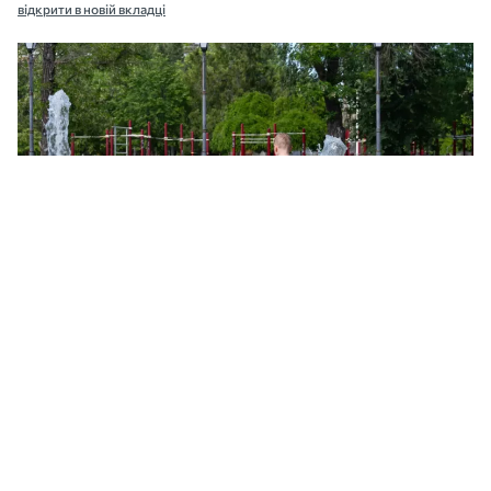
відкрити в новій вкладці
Миколаїв. Фото: МикВісті
На Миколаївщині 6-7 серпня прогнозують
надзвичайну спеку до +40°C. Синоптики
оголосили найвищий рівень небезпечності.
Про це
повідомили
у Миколаївському