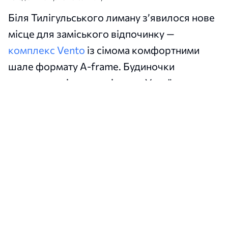
Біля Тилігульського лиману з’явилося нове
місце для заміського відпочинку —
комплекс Vento
із сімома комфортними
шале формату A-frame. Будиночки
розташовані неподалік села Українка, на
початку коси.
Сюди можна приїхати на вихідні, відпочити
від міського шуму та провести кілька днів
серед степової природи біля води.
Водночас гостям не доведеться
відмовлятися від звичного комфорту:
кожне шале має кухню, ванну кімнату,
двоспальне ліжко та розкладний диван.