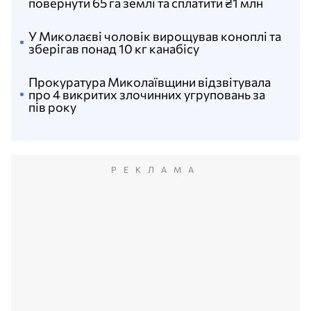
повернути 65 га землі та сплатити ₴1 млн
У Миколаєві чоловік вирощував коноплі та
зберігав понад 10 кг канабісу
Прокуратура Миколаївщини відзвітувала
про 4 викритих злочинних угруповань за
пів року
РЕКЛАМА