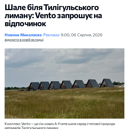
Шале біля Тилігульського
лиману: Vento запрошує на
відпочинок
Новини Миколаєва
•
Реклама
•
9:00, 06 Серпня, 2026
відкрити в новій вкладці
Комплекс Vento — це сім нових A-frame шале серед степової природи
неподалік Тилігульського лиману