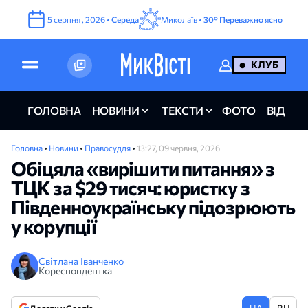
5
серпня
,
2026
•
Середа
Миколаїв •
30°
Переважно ясно
КЛУБ
ГОЛОВНА
НОВИНИ
ТЕКСТИ
ФОТО
ВІДЕО
Головна
•
Новини
•
Правосуддя
•
13:27, 09 червня, 2026
Обіцяла «вирішити питання» з
ТЦК за $29 тисяч: юристку з
Південноукраїнську підозрюють
у корупції
Світлана Іванченко
Кореспондентка
UA
RU