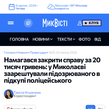
6
серпня
,
2026
•
Миколаїв •
35°
Мінлива
Четвер
хмарність
КЛУБ
ГОЛОВНА
НОВИНИ
ТЕКСТИ
ФОТО
ВІДЕО
Головна
•
Новини
•
Правосуддя
•
14:51, 02 липня, 2026
Намагався закрити справу за 20
тисяч гривень: у Миколаєві
заарештували підозрюваного в
підкупі поліцейського
Таміла Ксьонжик
Кореспондент
UA
RU