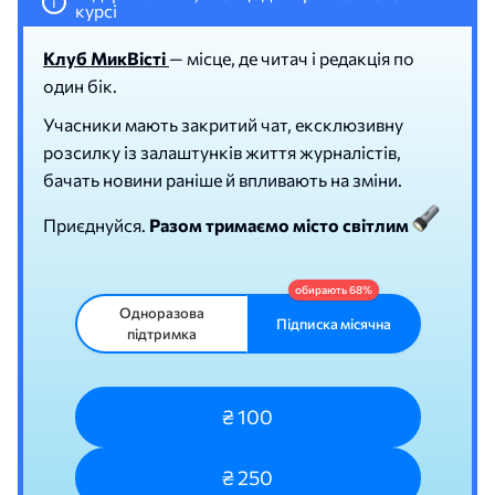
i
курсі
Клуб МикВісті
— місце, де читач і редакція по
один бік.
Учасники мають закритий чат, ексклюзивну
розсилку із залаштунків життя журналістів,
бачать новини раніше й впливають на зміни.
Приєднуйся.
Разом тримаємо місто світлим
Одноразова
Підписка місячна
підтримка
₴ 100
₴ 250