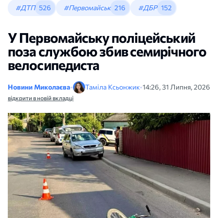
#ДТП
526
#Первомайськ
216
#ДБР
152
У Первомайську поліцейський
поза службою збив семирічного
велосипедиста
Новини Миколаєва
•
Таміла Ксьонжик
•
14:26, 31 Липня, 2026
відкрити в новій вкладці