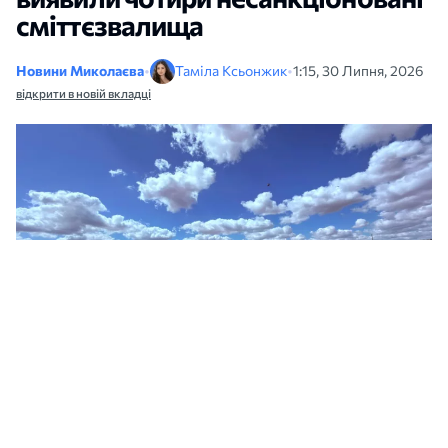
сміттєзвалища
Новини Миколаєва
•
Таміла Ксьонжик
•
1:15, 30 Липня, 2026
відкрити в новій вкладці
Незаконні сміттєзвалища на Миколаївщині. Фото Державна екологічна
інспекція Південно-Західного округу
У Первомайському районі Миколаївщини