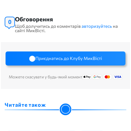
Обговорення
0
Щоб долучитись до коментарів
авторизуйтесь
на
сайті МикВісті.
Приєднатись до Клубу МикВісті
Можете скасувати у будь-який момент
Читайте також