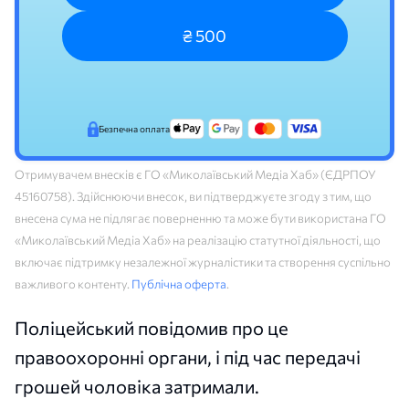
₴ 500
Безпечна оплата
Отримувачем внесків є ГО «Миколаївський Медіа Хаб» (ЄДРПОУ
45160758). Здійснюючи внесок, ви підтверджуєте згоду з тим, що
внесена сума не підлягає поверненню та може бути використана ГО
«Миколаївський Медіа Хаб» на реалізацію статутної діяльності, що
включає підтримку незалежної журналістики та створення суспільно
важливого контенту.
Публічна оферта
.
Поліцейський повідомив про це
правоохоронні органи, і під час передачі
грошей чоловіка затримали.