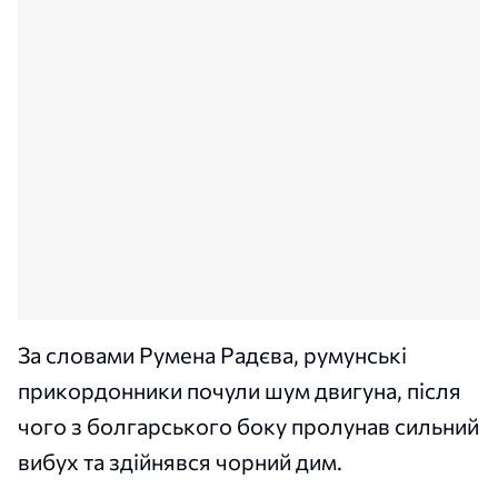
За словами Румена Радєва, румунські
прикордонники почули шум двигуна, після
чого з болгарського боку пролунав сильний
вибух та здійнявся чорний дим.