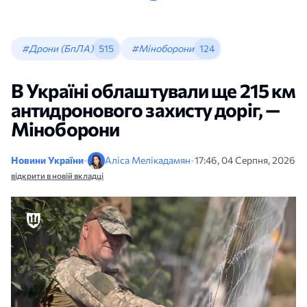
#Дрони (БпЛА)
515
#Міноборони
124
В Україні облаштували ще 215 км
антидронового захисту доріг, —
Міноборони
Новини України
•
Аліса Мелікадамян
•
17:46, 04 Серпня, 2026
відкрити в новій вкладці