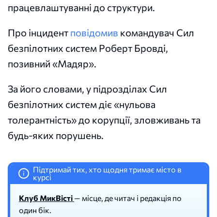
працевлаштуванні до структури.
Про інцидент
повідомив
командувач Сил
безпілотних систем Роберт Бровді,
позивний «Мадяр».
За його словами, у підрозділах Сил
безпілотних систем діє «нульова
толерантність» до корупції, зловживань та
будь-яких порушень.
Підтримай тих, хто щодня тримає місто в
i
курсі
Клуб МикВісті
— місце, де читач і редакція по
один бік.