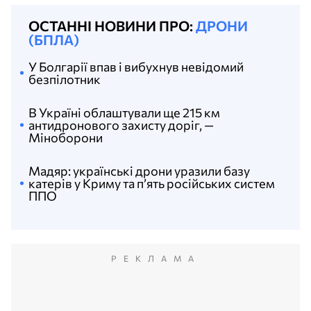
ОСТАННІ НОВИНИ ПРО:
ДРОНИ
(БПЛА)
У Болгарії впав і вибухнув невідомий
безпілотник
В Україні облаштували ще 215 км
антидронового захисту доріг, —
Міноборони
Мадяр: українські дрони уразили базу
катерів у Криму та п’ять російських систем
ППО
РЕКЛАМА