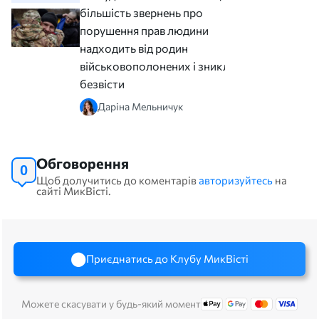
більшість звернень про
порушення прав людини
надходить від родин
військовополонених і зниклих
безвісти
Даріна Мельничук
Обговорення
0
Щоб долучитись до коментарів
авторизуйтесь
на
сайті МикВісті.
Приєднатись до Клубу МикВісті
Можете скасувати у будь-який момент