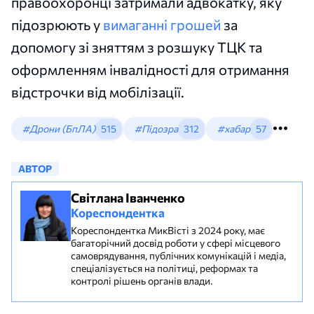
правоохоронці затримали адвокатку, яку
підозрюють у
вимаганні грошей
за
допомогу зі зняттям з розшуку ТЦК та
оформленням інвалідності для отримання
відстрочки від мобілізації.
#Дрони (БпЛА)
515
#Підозра
312
#хабар
57
АВТОР
Світлана Іванченко
Кореспондентка
Кореспондентка МикВісті з 2024 року, має
багаторічний досвід роботи у сфері місцевого
самоврядування, публічних комунікацій і медіа,
спеціалізується на політиці, реформах та
контролі рішень органів влади.