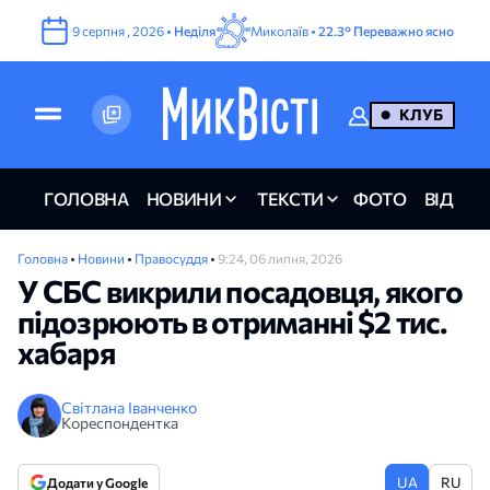
9
серпня
,
2026
•
Неділя
Миколаїв •
22.3°
Переважно ясно
КЛУБ
ГОЛОВНА
НОВИНИ
ТЕКСТИ
ФОТО
ВІДЕО
Головна
•
Новини
•
Правосуддя
•
9:24, 06 липня, 2026
У СБС викрили посадовця, якого
підозрюють в отриманні $2 тис.
хабаря
Світлана Іванченко
Кореспондентка
UA
RU
Додати у Google