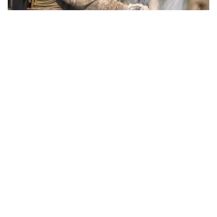
Антидронові сітки над дорогами також забезпечують стабільну
життєдіяльність прифронтових громад. Фото: МОУ
Від початку 2026 року Державна спеціальна
служба транспорту за дорученням
Міністерства оборони України облаштувала
понад 1184 кілометри антидронового
захисту на ключових логістичних
маршрутах.
Про це
повідомили
у Міністерстві оборони
України.
Лише протягом липня у прифронтових