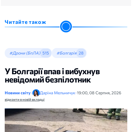
Читайте також
#Дрони (БпЛА)
515
#Болгарія
28
У Болгарії впав і вибухнув
невідомий безпілотник
Новини світу
•
Даріна Мельничук
•
19:00, 08 Серпня, 2026
відкрити в новій вкладці