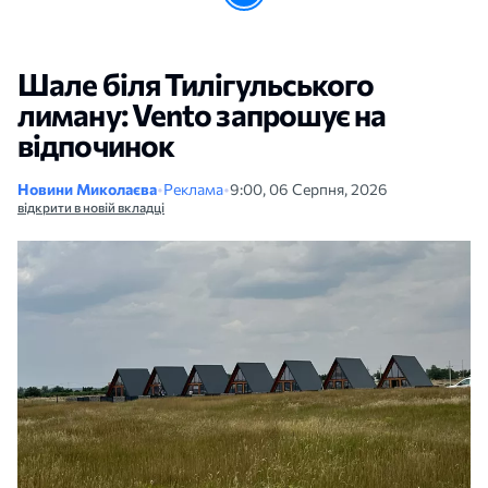
Шале біля Тилігульського
лиману: Vento запрошує на
відпочинок
Новини Миколаєва
•
Реклама
•
9:00, 06 Серпня, 2026
відкрити в новій вкладці