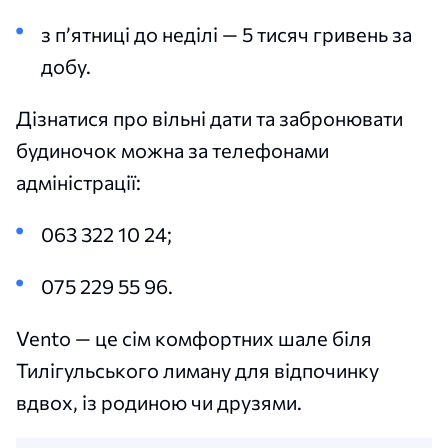
з п’ятниці до неділі — 5 тисяч гривень за
добу.
Дізнатися про вільні дати та забронювати
будиночок можна за телефонами
адміністрації:
063 322 10 24;
075 229 55 96.
Vento — це сім комфортних шале біля
Тилігульського лиману для відпочинку
вдвох, із родиною чи друзями.