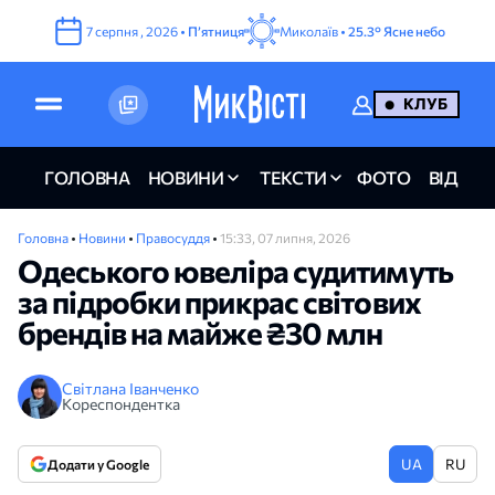
7
серпня
,
2026
•
Пʼятниця
Миколаїв •
25.3°
Ясне небо
КЛУБ
ГОЛОВНА
НОВИНИ
ТЕКСТИ
ФОТО
ВІДЕО
Головна
•
Новини
•
Правосуддя
•
15:33, 07 липня, 2026
Одеського ювеліра судитимуть
за підробки прикрас світових
брендів на майже ₴30 млн
Світлана Іванченко
Кореспондентка
UA
RU
Додати у Google