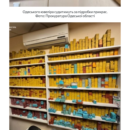
Одеського ювеліра судитимуть за підробки прикрас.
Фото: Прокуратура Одеської області