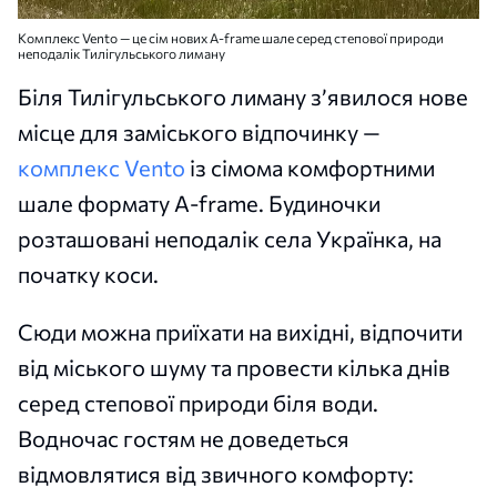
Комплекс Vento — це сім нових A-frame шале серед степової природи
неподалік Тилігульського лиману
Біля Тилігульського лиману з’явилося нове
місце для заміського відпочинку —
комплекс Vento
із сімома комфортними
шале формату A-frame. Будиночки
розташовані неподалік села Українка, на
початку коси.
Сюди можна приїхати на вихідні, відпочити
від міського шуму та провести кілька днів
серед степової природи біля води.
Водночас гостям не доведеться
відмовлятися від звичного комфорту: