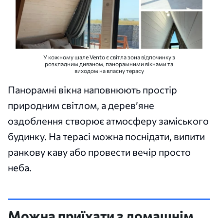
У кожному шале Vento є світла зона відпочинку з
розкладним диваном, панорамними вікнами та
виходом на власну терасу
Панорамні вікна наповнюють простір
природним світлом, а дерев’яне
оздоблення створює атмосферу заміського
будинку. На терасі можна поснідати, випити
ранкову каву або провести вечір просто
неба.
Можна приїхати з домашнім