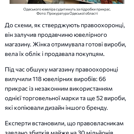
Одеського ювеліра судитимуть за підробки прикрас.
Фото: Прокуратура Одеської області
До схеми, як стверджують правоохоронці,
він залучив продавчиню ювелірного
магазину. Жінка отримувала готові вироби,
вела їх облік і продавала покупцям.
Під час обшуку магазину правоохоронці
вилучили 118 ювелірних виробів: 66
прикрас із незаконним використанням
однієї торговельної марки та ще 52 вироби,
які копіювали дизайн іншого бренду.
Експерти встановили, що правовласникам
завдано збитків майже на 30 мільйонів