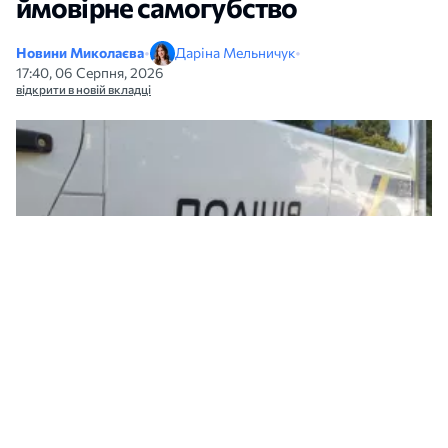
ймовірне самогубство
Новини Миколаєва
•
Даріна Мельничук
•
17:40, 06 Серпня, 2026
відкрити в новій вкладці
Ілюстраційне фото: Нацполіція
Вдень 6 серпня у Приморському районі
Одеси загинула 12-річна дівчинка. За