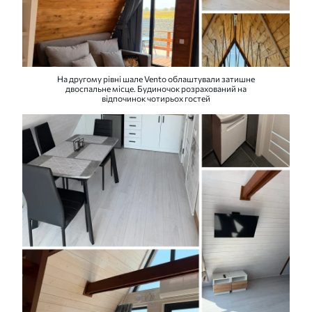
На другому рівні шале Vento облаштували затишне
двоспальне місце. Будиночок розрахований на
відпочинок чотирьох гостей