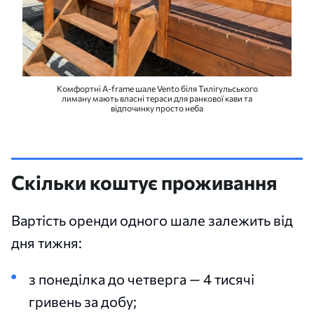
Комфортні A-frame шале Vento біля Тилігульського
лиману мають власні тераси для ранкової кави та
відпочинку просто неба
Скільки коштує проживання
Вартість оренди одного шале залежить від
дня тижня:
з понеділка до четверга — 4 тисячі
гривень за добу;