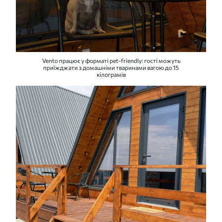
Vento працює у форматі pet-friendly: гості можуть
приїжджати з домашніми тваринами вагою до 15
кілограмів